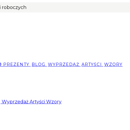
ni roboczych
🎁 PREZENTY
BLOG
WYPRZEDAŻ
ARTYŚCI
WZORY
g
Wyprzedaż
Artyści
Wzory