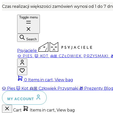
Czas realizacji większości zamówień wynosi od 1 do 7 d
Toggle menu
Search
Psyjaciele
🐶 PIES
🐱 KOT
👱🏼 CZŁOWIEK
PRZYSMAKI
0
Items in cart, View bag
🐶 Pies
🐱 Kot
👱🏼 Człowiek
Przysmaki
🎁 Prezenty
Blo
MY ACCOUNT
Cart
Items in cart, View bag