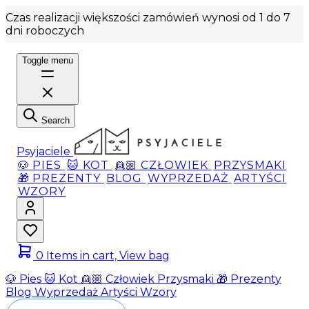
Czas realizacji większości zamówień wynosi od 1 do 7
dni roboczych
Toggle menu
Search
Psyjaciele
🐶 PIES
🐱 KOT
👱🏼 CZŁOWIEK
PRZYSMAKI
🎁 PREZENTY
BLOG
WYPRZEDAŻ
ARTYŚCI
WZORY
0
Items in cart, View bag
🐶 Pies
🐱 Kot
👱🏼 Człowiek
Przysmaki
🎁 Prezenty
Blog
Wyprzedaż
Artyści
Wzory