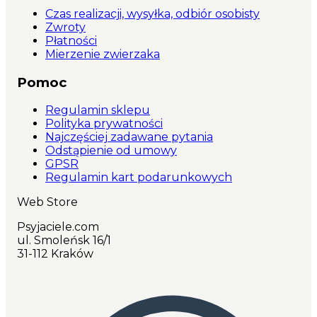
Czas realizacji, wysyłka, odbiór osobisty
Zwroty
Płatności
Mierzenie zwierzaka
Pomoc
Regulamin sklepu
Polityka prywatności
Najczęściej zadawane pytania
Odstąpienie od umowy
GPSR
Regulamin kart podarunkowych
Web Store
Psyjaciele.com
ul. Smoleńsk 16/1
31-112 Kraków