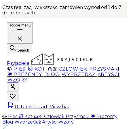
Czas realizacji większości zamówień wynosi od 1 do 7
dni roboczych
Toggle menu
Search
Psyjaciele
🐶 PIES
🐱 KOT
👱🏼 CZŁOWIEK
PRZYSMAKI
🎁 PREZENTY
BLOG
WYPRZEDAŻ
ARTYŚCI
WZORY
0
Items in cart, View bag
🐶 Pies
🐱 Kot
👱🏼 Człowiek
Przysmaki
🎁 Prezenty
Blog
Wyprzedaż
Artyści
Wzory