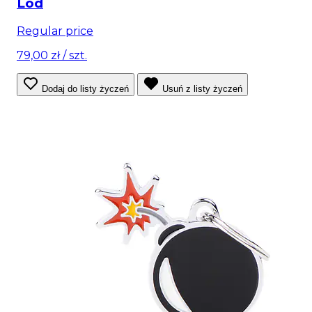
Lód
Regular price
79,00 zł
/ szt.
Dodaj do listy życzeń
Usuń z listy życzeń