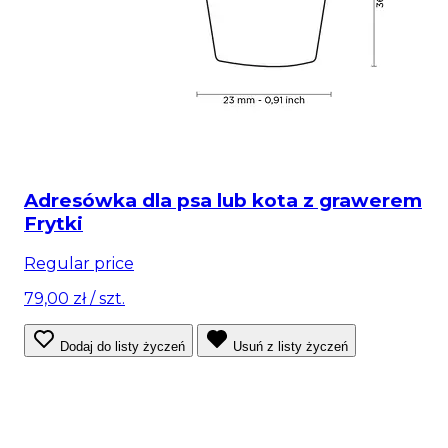
Adresówka dla psa lub kota z grawerem
Frytki
Regular price
79,00 zł
/ szt.
Dodaj do listy życzeń
Usuń z listy życzeń