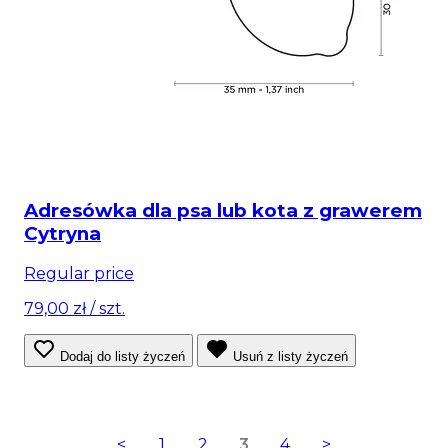
Adresówka dla psa lub kota z grawerem
Cytryna
Regular price
79,00 zł
/ szt.
Dodaj do listy życzeń
Usuń z listy życzeń
<
1
2
3
4
>