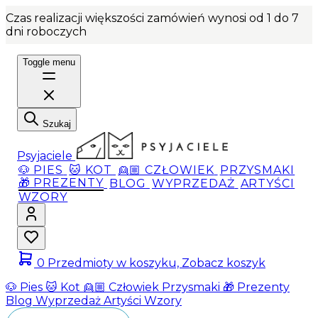
Czas realizacji większości zamówień wynosi od 1 do 7
dni roboczych
Toggle menu
Szukaj
Psyjaciele
🐶 PIES
🐱 KOT
👱🏼 CZŁOWIEK
PRZYSMAKI
🎁 PREZENTY
BLOG
WYPRZEDAŻ
ARTYŚCI
WZORY
0
Przedmioty w koszyku, Zobacz koszyk
🐶 Pies
🐱 Kot
👱🏼 Człowiek
Przysmaki
🎁 Prezenty
Blog
Wyprzedaż
Artyści
Wzory