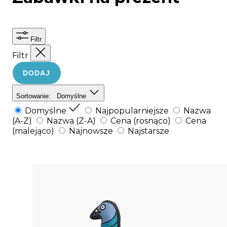
Filtr
Filtr
DODAJ
Sortowanie:
Domyślne
Domyślne
Najpopularniejsze
Nazwa
(A-Z)
Nazwa (Z-A)
Cena (rosnąco)
Cena
(malejąco)
Najnowsze
Najstarsze