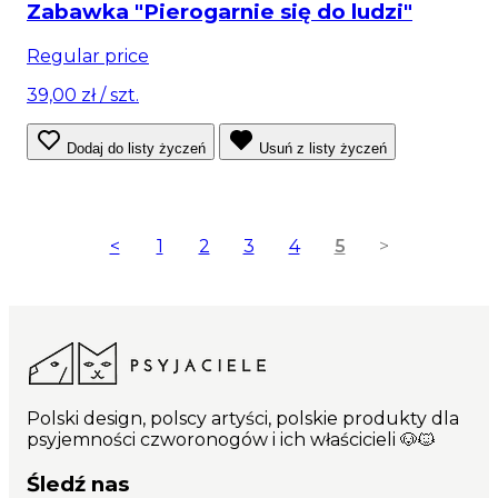
Zabawka "Pierogarnie się do ludzi"
Regular price
39,00 zł
/ szt.
Dodaj do listy życzeń
Usuń z listy życzeń
<
1
2
3
4
5
>
Polski design, polscy artyści, polskie produkty dla
psyjemności czworonogów i ich właścicieli 🐶🐱
Śledź nas