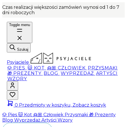
Czas realizacji większości zamówień wynosi od 1 do 7
dni roboczych
Toggle menu
Szukaj
Psyjaciele
🐶 PIES
🐱 KOT
👱🏼 CZŁOWIEK
PRZYSMAKI
🎁 PREZENTY
BLOG
WYPRZEDAŻ
ARTYŚCI
WZORY
0
Przedmioty w koszyku, Zobacz koszyk
🐶 Pies
🐱 Kot
👱🏼 Człowiek
Przysmaki
🎁 Prezenty
Blog
Wyprzedaż
Artyści
Wzory