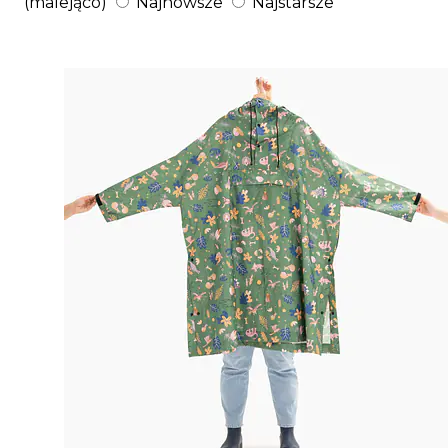
(malejąco)
Najnowsze
Najstarsze