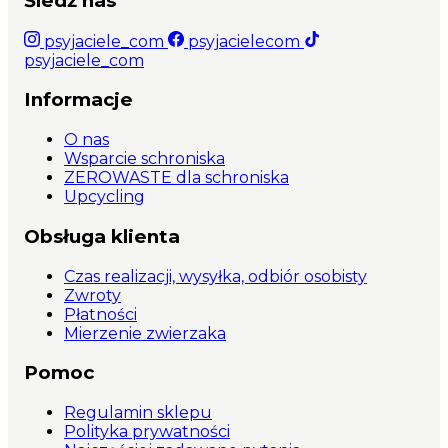
Śledź nas
psyjaciele_com
psyjacielecom
psyjaciele_com
Informacje
O nas
Wsparcie schroniska
ZEROWASTE dla schroniska
Upcycling
Obsługa klienta
Czas realizacji, wysyłka, odbiór osobisty
Zwroty
Płatności
Mierzenie zwierzaka
Pomoc
Regulamin sklepu
Polityka prywatności