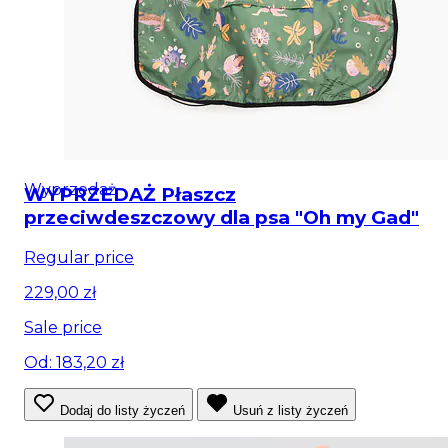
Wyprzedaż
WYPRZEDAŻ Płaszcz
przeciwdeszczowy dla psa "Oh my Gad"
Regular price
229,00 zł
Sale price
Od: 183,20 zł
Dodaj do listy życzeń
Usuń z listy życzeń