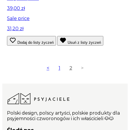
39,00 zł
Sale price
31,20 zł
Dodaj do listy życzeń
Usuń z listy życzeń
<
1
2
>
Polski design, polscy artyści, polskie produkty dla
psyjemności czworonogów i ich właścicieli 🐶🐱