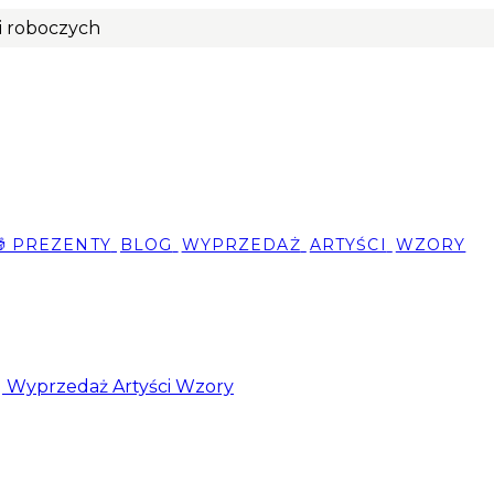
ni roboczych
🎁 PREZENTY
BLOG
WYPRZEDAŻ
ARTYŚCI
WZORY
g
Wyprzedaż
Artyści
Wzory