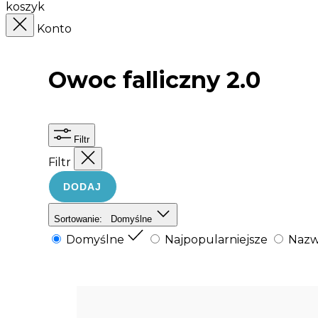
koszyk
Konto
Owoc falliczny 2.0
Filtr
Filtr
DODAJ
Sortowanie:
Domyślne
Domyślne
Najpopularniejsze
Nazw