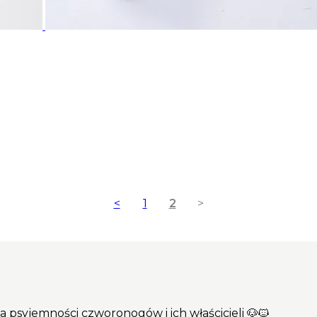
<
1
2
>
dla psyjemności czworonogów i ich właścicieli 🐶🐱