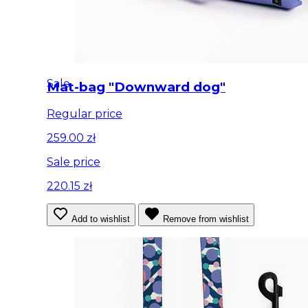
Sale
Mat-bag "Downward dog"
Regular price
259.00 zł
Sale price
220.15 zł
Add to wishlist
Remove from wishlist