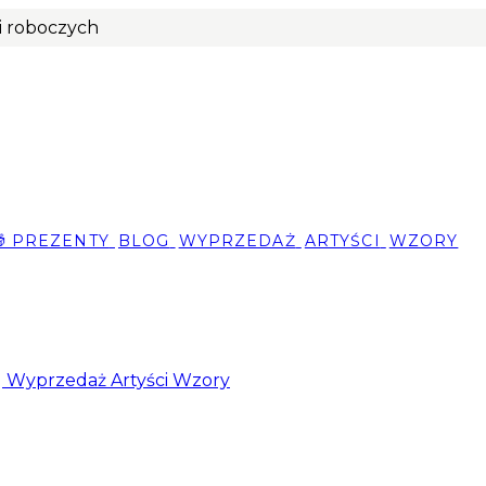
ni roboczych
🎁 PREZENTY
BLOG
WYPRZEDAŻ
ARTYŚCI
WZORY
g
Wyprzedaż
Artyści
Wzory