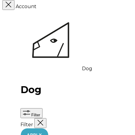
Account
Dog
Dog
Filter
Filter
APPLY