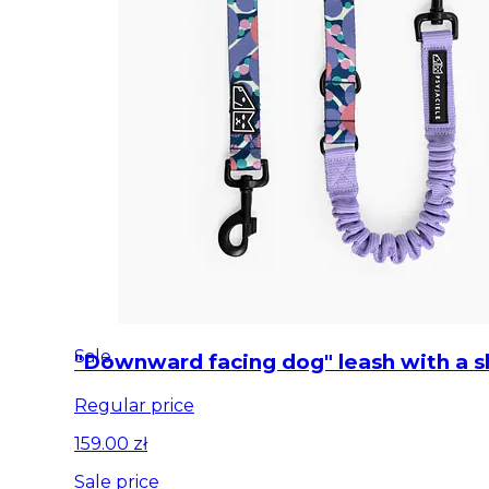
Sale
"Downward facing dog" leash with a 
Regular price
159.00 zł
Sale price