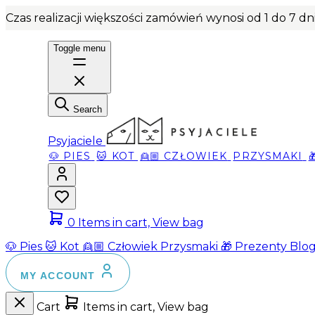
Czas realizacji większości zamówień wynosi od 1 do 7 d
Toggle menu
Search
Psyjaciele
🐶 PIES
🐱 KOT
👱🏼 CZŁOWIEK
PRZYSMAKI
0
Items in cart, View bag
🐶 Pies
🐱 Kot
👱🏼 Człowiek
Przysmaki
🎁 Prezenty
Blo
MY ACCOUNT
Cart
Items in cart, View bag