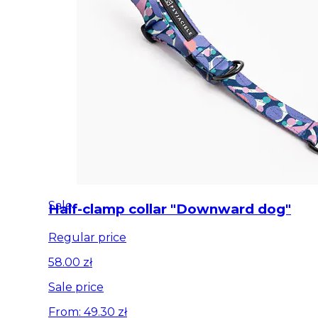
Sale
Half-clamp collar "Downward dog"
Regular price
58.00 zł
Sale price
From: 49.30 zł