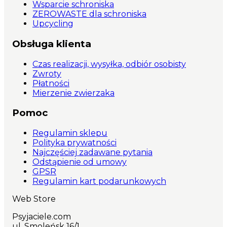
Wsparcie schroniska
ZEROWASTE dla schroniska
Upcycling
Obsługa klienta
Czas realizacji, wysyłka, odbiór osobisty
Zwroty
Płatności
Mierzenie zwierzaka
Pomoc
Regulamin sklepu
Polityka prywatności
Najczęściej zadawane pytania
Odstąpienie od umowy
GPSR
Regulamin kart podarunkowych
Web Store
Psyjaciele.com
ul. Smoleńsk 16/1