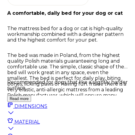
A comfortable, daily bed for your dog or cat
The mattress bed for a dog or cat is high-quality
workmanship combined with a designer pattern
and the highest comfort for your pet.
The bed was made in Poland, from the highest
quality Polish materials guaranteeing long and
comfortable use. The simple, classic shape of the
bed will work great in any space, even the
smallest. The bed is perfect for daily play, biting
Recommended for dogs that like a slightly harder
bones, licking paws or having fun. Inside there is a
surface.
very elastic, anti-allergic mattress from a leading
Polish manufacturer, which will ensure many
Read more
years of use of the bed.
DIMENSIONS
MATERIAL