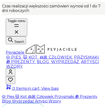
Czas realizacji większości zamówień wynosi od 1 do 7
dni roboczych
Toggle menu
Search
Psyjaciele
🐶 PIES
🐱 KOT
👱🏼 CZŁOWIEK
PRZYSMAKI
🎁 PREZENTY
BLOG
WYPRZEDAŻ
ARTYŚCI
WZORY
0
Items in cart, View bag
🐶 Pies
🐱 Kot
👱🏼 Człowiek
Przysmaki
🎁 Prezenty
Blog
Wyprzedaż
Artyści
Wzory