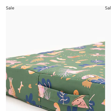
Sale
Sa