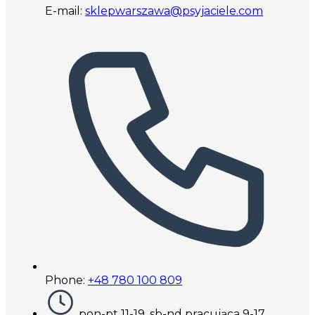
E-mail:
sklepwarszawa@psyjaciele.com
Phone:
+48 780 100 809
pon-pt 11-19, sb-nd pracująca 9-17