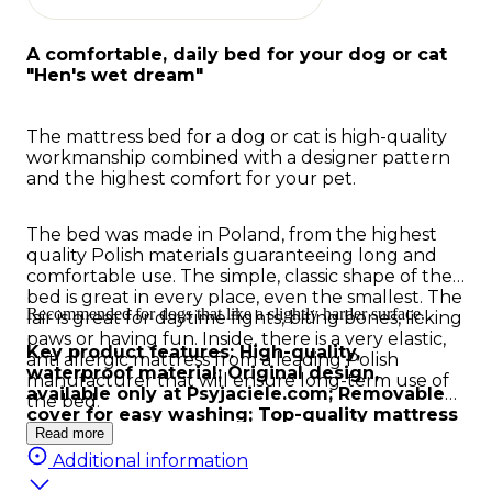
A comfortable, daily bed for your dog or cat
"Hen's wet dream"
The mattress bed for a dog or cat is high-quality
workmanship combined with a designer pattern
and the highest comfort for your pet.
The bed was made in Poland, from the highest
quality Polish materials guaranteeing long and
comfortable use. The simple, classic shape of the
bed is great in every place, even the smallest. The
Recommended for dogs that like a slightly harder surface.
lair is great for daytime fights, biting bones, licking
paws or having fun. Inside, there is a very elastic,
Key product features: High-quality,
anti allergic mattress from a leading Polish
waterproof material; Original design,
manufacturer that will ensure long-term use of
available only at Psyjaciele.com; Removable
the bed.
cover for easy washing; Top-quality mattress
guaranteeing long use; Double-sided bed
Read more
allowing longer to enjoy its use; Shape that
Additional information
fits into any space; Comfortable handle for