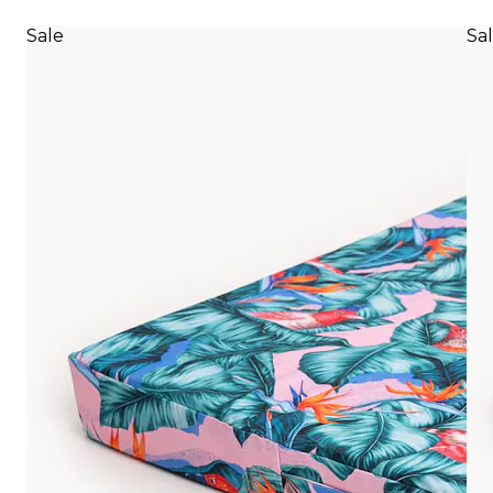
Sale
Sa