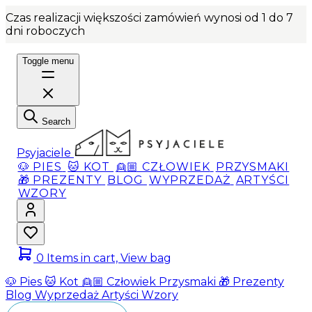
Czas realizacji większości zamówień wynosi od 1 do 7
dni roboczych
Toggle menu
Search
Psyjaciele
🐶 PIES
🐱 KOT
👱🏼 CZŁOWIEK
PRZYSMAKI
🎁 PREZENTY
BLOG
WYPRZEDAŻ
ARTYŚCI
WZORY
0
Items in cart, View bag
🐶 Pies
🐱 Kot
👱🏼 Człowiek
Przysmaki
🎁 Prezenty
Blog
Wyprzedaż
Artyści
Wzory