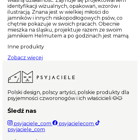
własną działalność. Zajmuje się projektowaniem
PRZED ZAKUPEM ZERKNIJ DO TABELI Z
identyfikacji wizualnych, opakowań, wzorów i
WYMIARAMI PONIŻEJ CENY I SPRAWDŹ TEŻ
ilustracją. Znana jest w wielkiej miłości do
OPCJE DODATKOWE:)
Pamiętaj jednak, iż
jamników i innych niskopodłogowych psów, co
zgodnie z prawem produkty personalizowane
chętnie pokazuje w swoich pracach. Obecnie
nie podlegają zwrotom.
mieszka na śląsku, projektuje razem ze swoim
jamnikiem Helmutem a po godzinach jest mamą.
Najważniejsze cechy produktu: Kolorowa,
dwustronna, bardzo wytrzymała taśma o
Inne produkty
szerokości 25mm; Mocne, odporne na warunki
atmosferyczne okucia i klamra marki Duraflex;
Zobacz więcej
Specjalny zaczep na adresówkę czy numerek;
Ręcznie wykonana w Polsce; Unikalny wzór
dostępny tylko na Psyjaciele.com
Polski design, polscy artyści, polskie produkty dla
psyjemności czworonogów i ich właścicieli 🐶🐱
Śledź nas
psyjaciele_com
psyjacielecom
psyjaciele_com