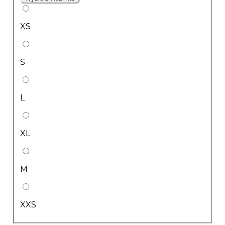
XS
S
L
XL
M
XXS