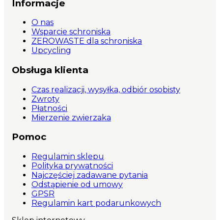
Informacje
O nas
Wsparcie schroniska
ZEROWASTE dla schroniska
Upcycling
Obsługa klienta
Czas realizacji, wysyłka, odbiór osobisty
Zwroty
Płatności
Mierzenie zwierzaka
Pomoc
Regulamin sklepu
Polityka prywatności
Najczęściej zadawane pytania
Odstąpienie od umowy
GPSR
Regulamin kart podarunkowych