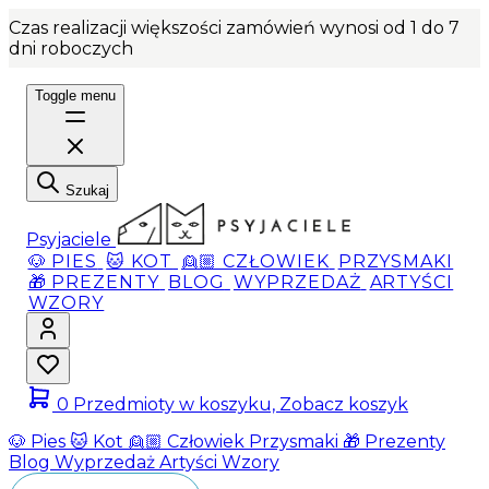
Czas realizacji większości zamówień wynosi od 1 do 7
dni roboczych
Toggle menu
Szukaj
Psyjaciele
🐶 PIES
🐱 KOT
👱🏼 CZŁOWIEK
PRZYSMAKI
🎁 PREZENTY
BLOG
WYPRZEDAŻ
ARTYŚCI
WZORY
0
Przedmioty w koszyku, Zobacz koszyk
🐶 Pies
🐱 Kot
👱🏼 Człowiek
Przysmaki
🎁 Prezenty
Blog
Wyprzedaż
Artyści
Wzory