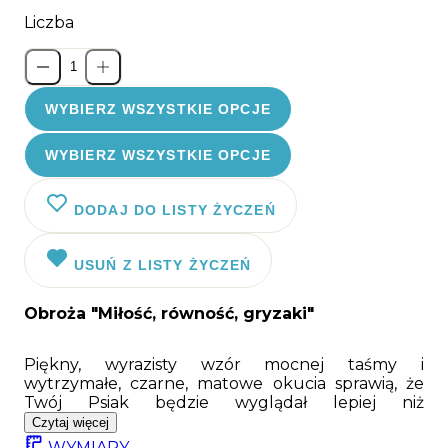
Liczba
WYBIERZ WSZYSTKIE OPCJE
WYBIERZ WSZYSTKIE OPCJE
DODAJ DO LISTY ŻYCZEŃ
USUŃ Z LISTY ŻYCZEŃ
Obroża "Miłość, równość, gryzaki"
Piękny, wyrazisty wzór mocnej taśmy i
wytrzymałe, czarne, matowe okucia sprawią, że
Twój Psiak będzie wyglądał lepiej niż
instablogerki:). Nasza obroża to materiały
Czytaj więcej
najwyższej jakości połączone z unikalnym
WYMIARY