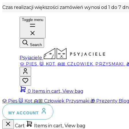
Czas realizacji większości zamówień wynosi od 1 do 7 d
Toggle menu
Search
Psyjaciele
🐶 PIES
🐱 KOT
👱🏼 CZŁOWIEK
PRZYSMAKI
0
Items in cart, View bag
🐶 Pies
🐱 Kot
👱🏼 Człowiek
Przysmaki
🎁 Prezenty
Blo
MY ACCOUNT
Cart
Items in cart, View bag