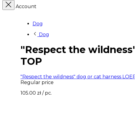
Account
Dog
Dog
"Respect the wildnes
TOP
"Respect the wildness" dog or cat harness 
Regular price
105.00 zł
/ pc.