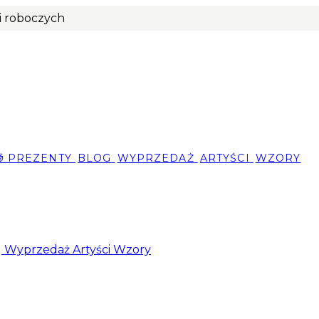
ni roboczych
🎁 PREZENTY
BLOG
WYPRZEDAŻ
ARTYŚCI
WZORY
g
Wyprzedaż
Artyści
Wzory