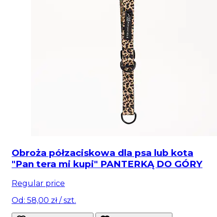
Obroża półzaciskowa dla psa lub kota
"Pan tera mi kupi" PANTERKĄ DO GÓRY
Regular price
Od: 58,00 zł
/ szt.