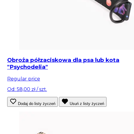
Obroża półzaciskowa dla psa lub kota
"Psychodelia"
Regular price
Od: 58,00 zł
/ szt.
Dodaj do listy życzeń
Usuń z listy życzeń