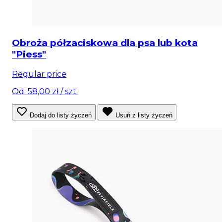
Obroża półzaciskowa dla psa lub kota
"Piess"
Regular price
Od: 58,00 zł
/ szt.
Dodaj do listy życzeń
Usuń z listy życzeń