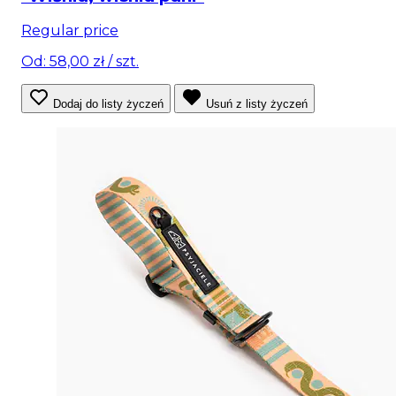
Regular price
Od: 58,00 zł
/ szt.
Dodaj do listy życzeń
Usuń z listy życzeń