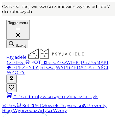
Czas realizacji większości zamówień wynosi od 1 do 7
dni roboczych
Toggle menu
Szukaj
Psyjaciele
🐶 PIES
🐱 KOT
👱🏼 CZŁOWIEK
PRZYSMAKI
🎁 PREZENTY
BLOG
WYPRZEDAŻ
ARTYŚCI
WZORY
0
Przedmioty w koszyku, Zobacz koszyk
🐶 Pies
🐱 Kot
👱🏼 Człowiek
Przysmaki
🎁 Prezenty
Blog
Wyprzedaż
Artyści
Wzory