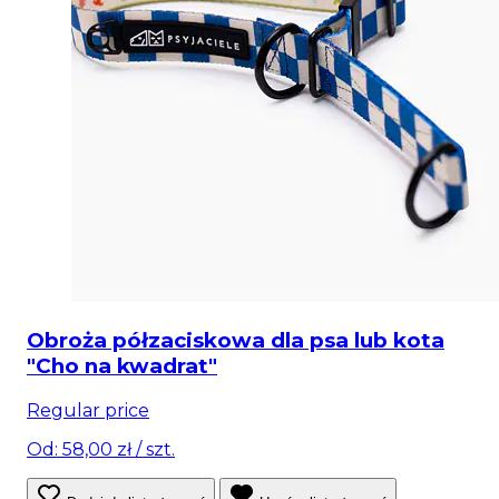
Obroża półzaciskowa dla psa lub kota
"Cho na kwadrat"
Regular price
Od: 58,00 zł
/ szt.