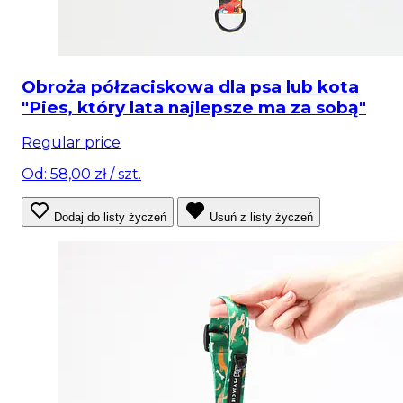
Obroża półzaciskowa dla psa lub kota
"Pies, który lata najlepsze ma za sobą"
Regular price
Od: 58,00 zł
/ szt.
Dodaj do listy życzeń
Usuń z listy życzeń