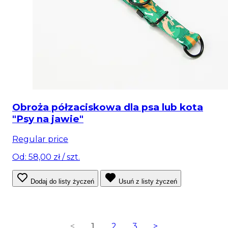
Obroża półzaciskowa dla psa lub kota
"Psy na jawie"
Regular price
Od: 58,00 zł
/ szt.
Dodaj do listy życzeń
Usuń z listy życzeń
<
1
2
3
>