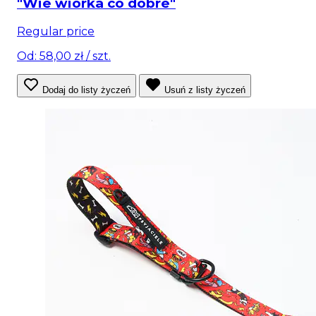
"Wie wiórka co dobre"
Regular price
Od: 58,00 zł
/ szt.
Dodaj do listy życzeń
Usuń z listy życzeń