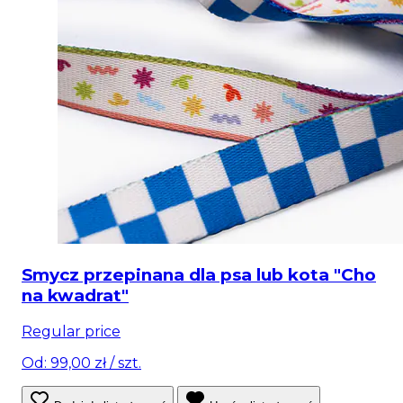
Smycz przepinana dla psa lub kota "Cho
na kwadrat"
Regular price
Od: 99,00 zł
/ szt.