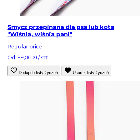
Smycz przepinana dla psa lub kota
"Wiśnia, wiśnia pani"
Regular price
Od: 99,00 zł
/ szt.
Dodaj do listy życzeń
Usuń z listy życzeń