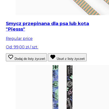
Smycz przepinana dla psa lub kota
"Piesss"
Regular price
Od: 99,00 zł
/ szt.
Dodaj do listy życzeń
Usuń z listy życzeń