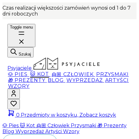
Czas realizacji większości zamówień wynosi od 1 do 7
dni roboczych
Toggle menu
Szukaj
Psyjaciele
🐶 PIES
🐱 KOT
👱🏼 CZŁOWIEK
PRZYSMAKI
🎁 PREZENTY
BLOG
WYPRZEDAŻ
ARTYŚCI
WZORY
0
Przedmioty w koszyku, Zobacz koszyk
🐶 Pies
🐱 Kot
👱🏼 Człowiek
Przysmaki
🎁 Prezenty
Blog
Wyprzedaż
Artyści
Wzory