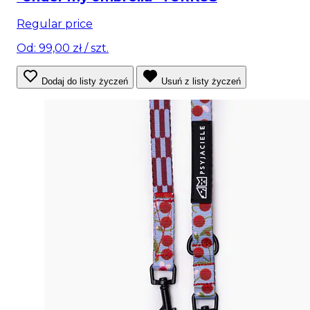
Regular price
Od: 99,00 zł
/ szt.
Dodaj do listy życzeń
Usuń z listy życzeń