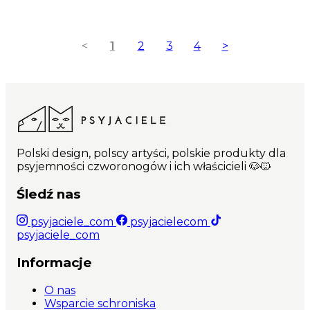
<
1
2
3
4
>
Polski design, polscy artyści, polskie produkty dla
psyjemności czworonogów i ich właścicieli 🐶🐱
Śledź nas
psyjaciele_com
psyjacielecom
psyjaciele_com
Informacje
O nas
Wsparcie schroniska