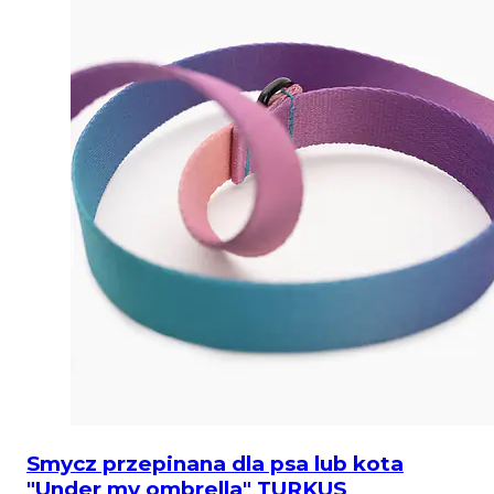
Smycz przepinana dla psa lub kota
"Under my ombrella" TURKUS