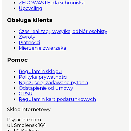
ZEROWASTE dla schroniska
Upcycling
Obsługa klienta
Czas realizacji, wysyłka, odbiór osobisty
Zwroty
Płatności
Mierzenie zwierzaka
Pomoc
Regulamin sklepu
Polityka prywatności
Najczęściej zadawane pytania
Odstąpienie od umowy
GPSR
Regulamin kart podarunkowych
Sklep internetowy
Psyjaciele.com
ul. Smoleńsk 16/1
31-112 Kraków