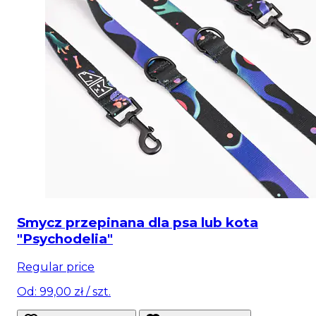
Smycz przepinana dla psa lub kota
"Psychodelia"
Regular price
Od: 99,00 zł
/ szt.