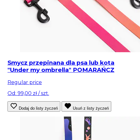
Smycz przepinana dla psa lub kota
"Under my ombrella" POMARAŃCZ
Regular price
Od: 99,00 zł
/ szt.
Dodaj do listy życzeń
Usuń z listy życzeń