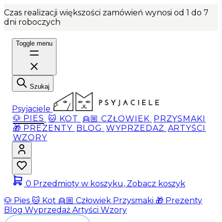
Czas realizacji większości zamówień wynosi od 1 do 7
dni roboczych
Toggle menu
Szukaj
Psyjaciele
🐶 PIES
🐱 KOT
👱🏼 CZŁOWIEK
PRZYSMAKI
🎁 PREZENTY
BLOG
WYPRZEDAŻ
ARTYŚCI
WZORY
0
Przedmioty w koszyku, Zobacz koszyk
🐶 Pies
🐱 Kot
👱🏼 Człowiek
Przysmaki
🎁 Prezenty
Blog
Wyprzedaż
Artyści
Wzory