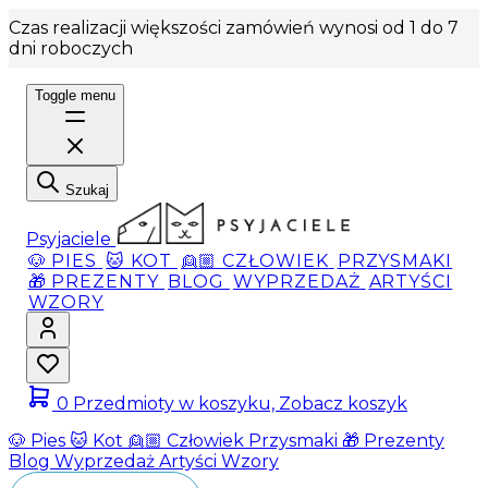
Czas realizacji większości zamówień wynosi od 1 do 7
dni roboczych
Toggle menu
Szukaj
Psyjaciele
🐶 PIES
🐱 KOT
👱🏼 CZŁOWIEK
PRZYSMAKI
🎁 PREZENTY
BLOG
WYPRZEDAŻ
ARTYŚCI
WZORY
0
Przedmioty w koszyku, Zobacz koszyk
🐶 Pies
🐱 Kot
👱🏼 Człowiek
Przysmaki
🎁 Prezenty
Blog
Wyprzedaż
Artyści
Wzory