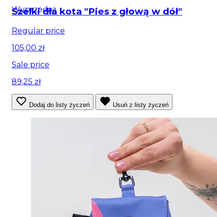
Wyprzedaż
Szelki dla kota "Pies z głową w dół"
Regular price
105,00 zł
Sale price
89,25 zł
Dodaj do listy życzeń
Usuń z listy życzeń