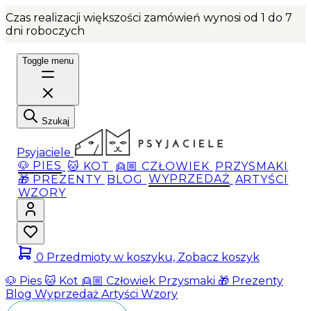
Czas realizacji większości zamówień wynosi od 1 do 7
dni roboczych
Toggle menu
Szukaj
Psyjaciele
🐶 PIES
🐱 KOT
👱🏼 CZŁOWIEK
PRZYSMAKI
🎁 PREZENTY
BLOG
WYPRZEDAŻ
ARTYŚCI
WZORY
0
Przedmioty w koszyku, Zobacz koszyk
🐶 Pies
🐱 Kot
👱🏼 Człowiek
Przysmaki
🎁 Prezenty
Blog
Wyprzedaż
Artyści
Wzory