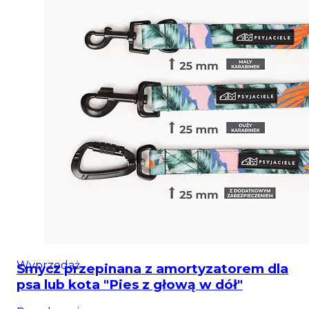
Wyprzedaż
Smycz przepinana z amortyzatorem dla
psa lub kota "Pies z głową w dół"