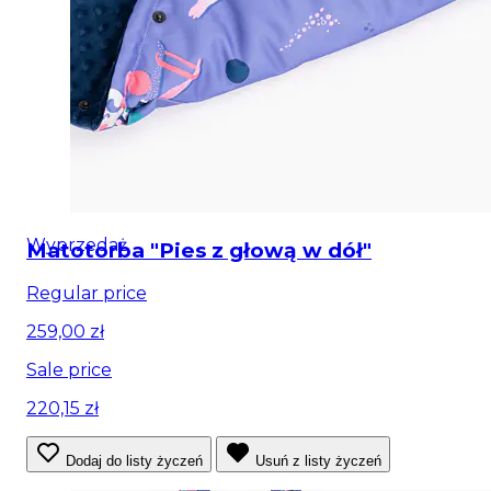
Wyprzedaż
Matotorba "Pies z głową w dół"
Regular price
259,00 zł
Sale price
220,15 zł
Dodaj do listy życzeń
Usuń z listy życzeń