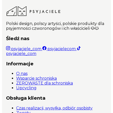
Polski design, polscy artyści, polskie produkty dla
psyjemności czworonogów i ich właścicieli 🐶🐱
Śledź nas
psyjaciele_com
psyjacielecom
psyjaciele_com
Informacje
O nas
Wsparcie schroniska
ZEROWASTE dla schroniska
Upcycling
Obsługa klienta
Czas realizacji, wysyłka, odbiór osobisty
Zwroty