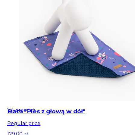
Wyprzedaż
Mata "Pies z głową w dół"
Regular price
129,00 zł