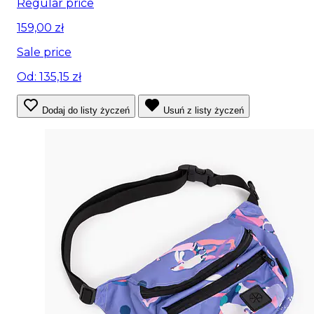
Regular price
159,00 zł
Sale price
Od: 135,15 zł
Dodaj do listy życzeń
Usuń z listy życzeń