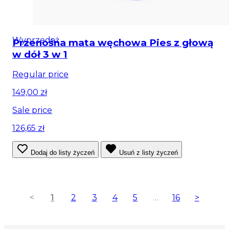
Wyprzedaż
Przenośna mata węchowa Pies z głową
w dół 3 w 1
Regular price
149,00 zł
Sale price
126,65 zł
Dodaj do listy życzeń
Usuń z listy życzeń
<
1
2
3
4
5
…
16
>