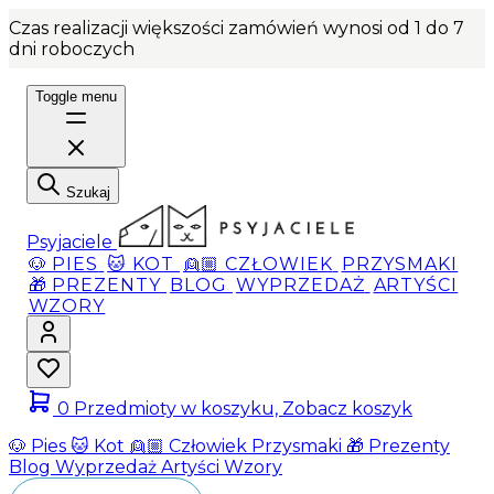
Czas realizacji większości zamówień wynosi od 1 do 7
dni roboczych
Toggle menu
Szukaj
Psyjaciele
🐶 PIES
🐱 KOT
👱🏼 CZŁOWIEK
PRZYSMAKI
🎁 PREZENTY
BLOG
WYPRZEDAŻ
ARTYŚCI
WZORY
0
Przedmioty w koszyku, Zobacz koszyk
🐶 Pies
🐱 Kot
👱🏼 Człowiek
Przysmaki
🎁 Prezenty
Blog
Wyprzedaż
Artyści
Wzory