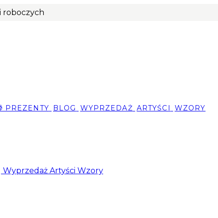
ni roboczych
🎁 PREZENTY
BLOG
WYPRZEDAŻ
ARTYŚCI
WZORY
g
Wyprzedaż
Artyści
Wzory