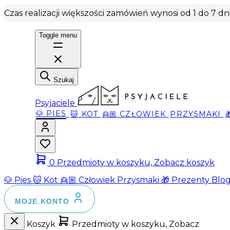
Czas realizacji większości zamówień wynosi od 1 do 7 d
Toggle menu
Szukaj
Psyjaciele
🐶 PIES
🐱 KOT
👱🏼 CZŁOWIEK
PRZYSMAKI
0
Przedmioty w koszyku, Zobacz koszyk
🐶 Pies
🐱 Kot
👱🏼 Człowiek
Przysmaki
🎁 Prezenty
Blo
MOJE KONTO
Koszyk
Przedmioty w koszyku, Zobacz