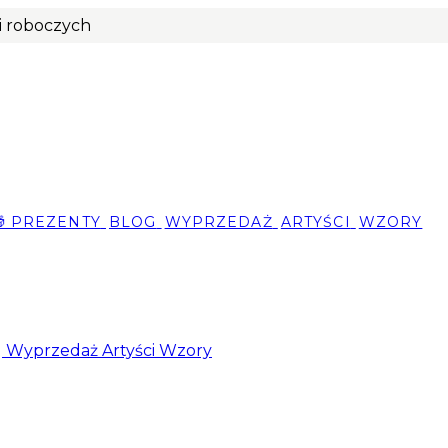
ni roboczych
🎁 PREZENTY
BLOG
WYPRZEDAŻ
ARTYŚCI
WZORY
g
Wyprzedaż
Artyści
Wzory