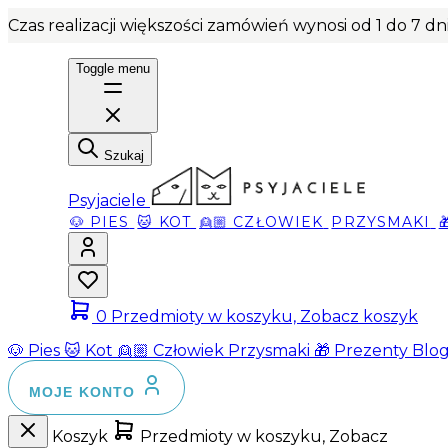
Czas realizacji większości zamówień wynosi od 1 do 7 d
Toggle menu
Szukaj
Psyjaciele
🐶 PIES
🐱 KOT
👱🏼 CZŁOWIEK
PRZYSMAKI
0
Przedmioty w koszyku, Zobacz koszyk
🐶 Pies
🐱 Kot
👱🏼 Człowiek
Przysmaki
🎁 Prezenty
Blo
MOJE KONTO
Koszyk
Przedmioty w koszyku, Zobacz