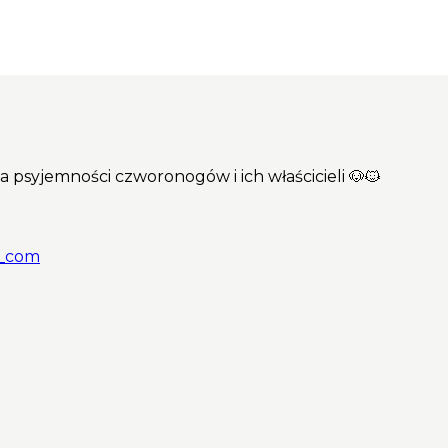
dla psyjemności czworonogów i ich właścicieli 🐶🐱
e_com