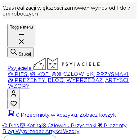
Czas realizacji większości zamówień wynosi od 1 do 7
dni roboczych
Toggle menu
Szukaj
Psyjaciele
🐶 PIES
🐱 KOT
👱🏼 CZŁOWIEK
PRZYSMAKI
🎁 PREZENTY
BLOG
WYPRZEDAŻ
ARTYŚCI
WZORY
0
Przedmioty w koszyku, Zobacz koszyk
🐶 Pies
🐱 Kot
👱🏼 Człowiek
Przysmaki
🎁 Prezenty
Blog
Wyprzedaż
Artyści
Wzory