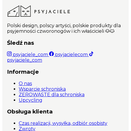
Polski design, polscy artyści, polskie produkty dla
psyjemności czworonogów i ich właścicieli 🐶🐱
Śledź nas
psyjaciele_com
psyjacielecom
psyjaciele_com
Informacje
O nas
Wsparcie schroniska
ZEROWASTE dla schroniska
Upcycling
Obsługa klienta
Czas realizacji, wysyłka, odbiór osobisty
Zwroty