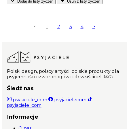
Dodaj do listy życzeń
Usuń z listy życzeń
<
1
2
3
4
>
Polski design, polscy artyści, polskie produkty dla
psyjemności czworonogów i ich właścicieli 🐶🐱
Śledź nas
psyjaciele_com
psyjacielecom
psyjaciele_com
Informacje
O nas