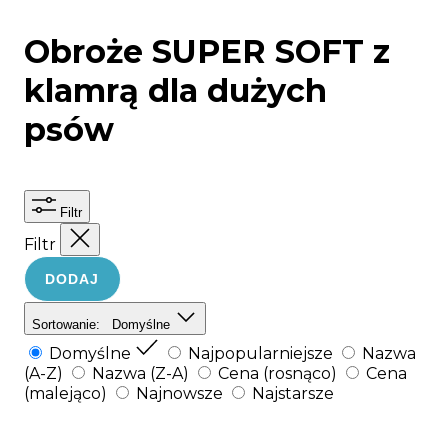
Obroże SUPER SOFT z
klamrą dla dużych
psów
Filtr
Filtr
DODAJ
Sortowanie:
Domyślne
Domyślne
Najpopularniejsze
Nazwa
(A-Z)
Nazwa (Z-A)
Cena (rosnąco)
Cena
(malejąco)
Najnowsze
Najstarsze