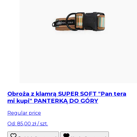
Obroża z klamrą SUPER SOFT "Pan tera
mi kupi" PANTERKĄ DO GÓRY
Regular price
Od: 85,00 zł
/ szt.