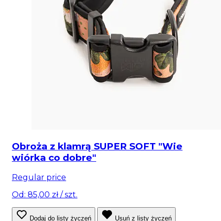
Obroża z klamrą SUPER SOFT "Wie
wiórka co dobre"
Regular price
Od: 85,00 zł
/ szt.
Dodaj do listy życzeń
Usuń z listy życzeń