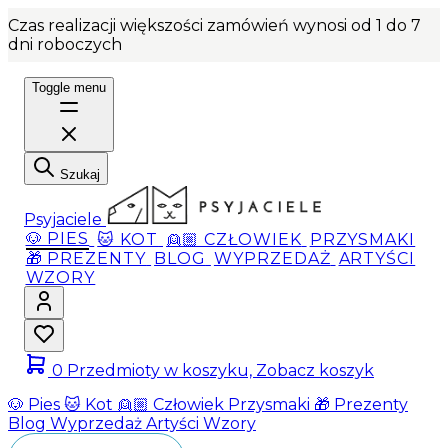
Czas realizacji większości zamówień wynosi od 1 do 7
dni roboczych
Toggle menu
Szukaj
Psyjaciele
🐶 PIES
🐱 KOT
👱🏼 CZŁOWIEK
PRZYSMAKI
🎁 PREZENTY
BLOG
WYPRZEDAŻ
ARTYŚCI
WZORY
0
Przedmioty w koszyku, Zobacz koszyk
🐶 Pies
🐱 Kot
👱🏼 Człowiek
Przysmaki
🎁 Prezenty
Blog
Wyprzedaż
Artyści
Wzory