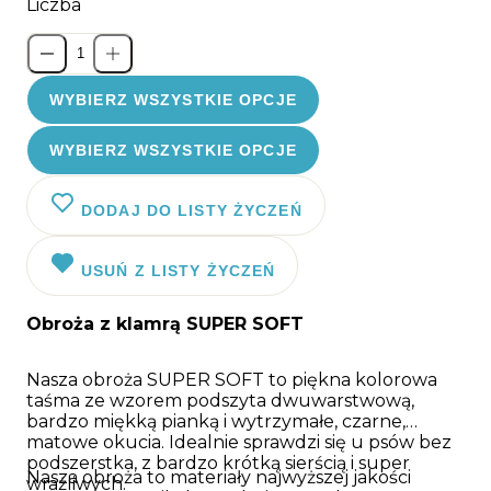
Liczba
WYBIERZ WSZYSTKIE OPCJE
WYBIERZ WSZYSTKIE OPCJE
DODAJ DO LISTY ŻYCZEŃ
USUŃ Z LISTY ŻYCZEŃ
Obroża z klamrą SUPER SOFT
Nasza obroża SUPER SOFT to piękna kolorowa
taśma ze wzorem podszyta dwuwarstwową,
bardzo miękką pianką i wytrzymałe, czarne,
matowe okucia. Idealnie sprawdzi się u psów bez
podszerstka, z bardzo krótką sierścią i super
Nasza obroża to materiały najwyższej jakości
wrażliwych.