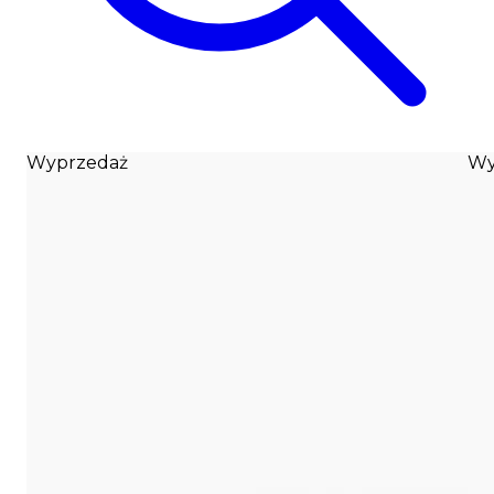
Wyprzedaż
Wy