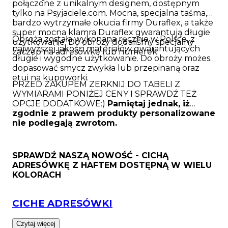
połączone z unikalnym designem, dostępnym
tylko na Psyjaciele.com. Mocna, specjalna taśma,
bardzo wytrzymałe okucia firmy Duraflex, a także
super mocna klamra Duraflex gwarantują długie
Obroża została wykonana ręcznie w Polsce, z
użytkowanie. Do obroży dodaliśmy specjalny
najwyższej jakości materiałów gwarantujących
zaczep na adresówkę lub numerek.
długie i wygodne użytkowanie. Do obroży możesz
dopasować smycz zwykła lub przepinaną oraz
etui na kupoworki.
PRZED ZAKUPEM ZERKNIJ DO TABELI Z
WYMIARAMI PONIŻEJ CENY I SPRAWDŹ TEŻ
OPCJE DODATKOWE:)
Pamiętaj jednak, iż
zgodnie z prawem produkty personalizowane
nie podlegają zwrotom.
SPRAWDŹ NASZĄ NOWOŚĆ - CICHĄ
ADRESÓWKĘ Z HAFTEM DOSTĘPNĄ W WIELU
KOLORACH
CICHE ADRESÓWKI
Czytaj więcej