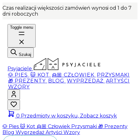
Czas realizacji większości zamówień wynosi od 1 do 7
dni roboczych
Toggle menu
Szukaj
Psyjaciele
🐶 PIES
🐱 KOT
👱🏼 CZŁOWIEK
PRZYSMAKI
🎁 PREZENTY
BLOG
WYPRZEDAŻ
ARTYŚCI
WZORY
0
Przedmioty w koszyku, Zobacz koszyk
🐶 Pies
🐱 Kot
👱🏼 Człowiek
Przysmaki
🎁 Prezenty
Blog
Wyprzedaż
Artyści
Wzory