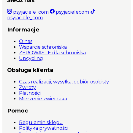
Śledź nas
psyjaciele_com
psyjacielecom
psyjaciele_com
Informacje
O nas
Wsparcie schroniska
ZEROWASTE dla schroniska
Upcycling
Obsługa klienta
Czas realizacji, wysyłka, odbiór osobisty
Zwroty
Płatności
Mierzenie zwierzaka
Pomoc
Regulamin sklepu
Polityka prywatności