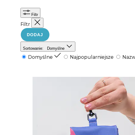
Filtr
Filtr
DODAJ
Sortowanie:
Domyślne
Domyślne
Najpopularniejsze
Nazw