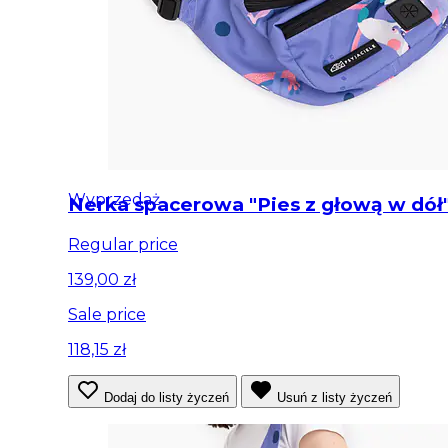
Wyprzedaż
Nerka spacerowa "Pies z głową w dół
Regular price
139,00 zł
Sale price
118,15 zł
Dodaj do listy życzeń
Usuń z listy życzeń