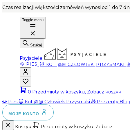
Czas realizacji większości zamówień wynosi od 1 do 7 d
Toggle menu
Szukaj
Psyjaciele
🐶 PIES
🐱 KOT
👱🏼 CZŁOWIEK
PRZYSMAKI
0
Przedmioty w koszyku, Zobacz koszyk
🐶 Pies
🐱 Kot
👱🏼 Człowiek
Przysmaki
🎁 Prezenty
Blo
MOJE KONTO
Koszyk
Przedmioty w koszyku, Zobacz