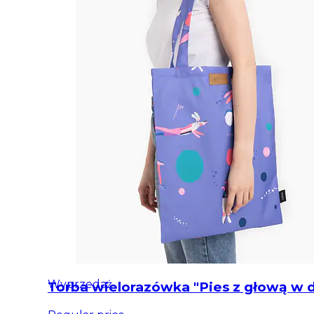
Wyprzedaż
Torba wielorazówka "Pies z głową w d