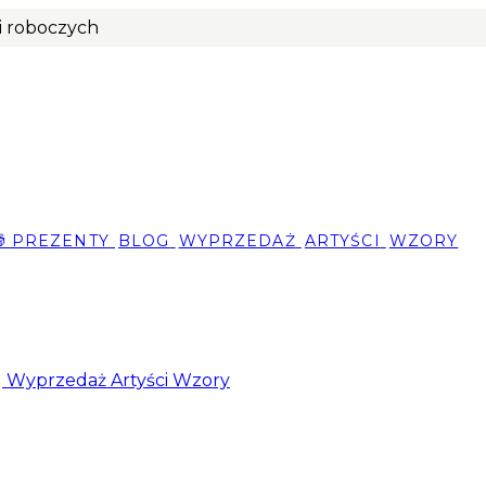
ni roboczych
🎁 PREZENTY
BLOG
WYPRZEDAŻ
ARTYŚCI
WZORY
g
Wyprzedaż
Artyści
Wzory