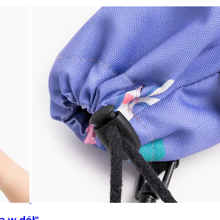
ą w dół"