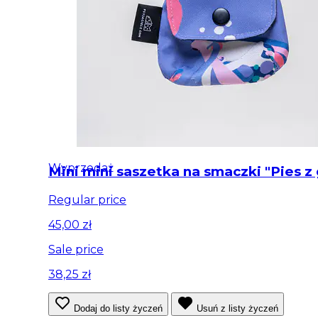
Wyprzedaż
Mini mini saszetka na smaczki "Pies z
Regular price
45,00 zł
Sale price
38,25 zł
Dodaj do listy życzeń
Usuń z listy życzeń