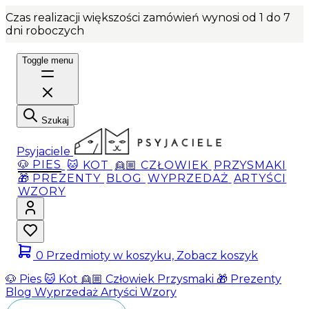
Czas realizacji większości zamówień wynosi od 1 do 7
dni roboczych
Toggle menu
Szukaj
Psyjaciele
🐶 PIES
🐱 KOT
👱🏼 CZŁOWIEK
PRZYSMAKI
🎁 PREZENTY
BLOG
WYPRZEDAŻ
ARTYŚCI
WZORY
0
Przedmioty w koszyku, Zobacz koszyk
🐶 Pies
🐱 Kot
👱🏼 Człowiek
Przysmaki
🎁 Prezenty
Blog
Wyprzedaż
Artyści
Wzory