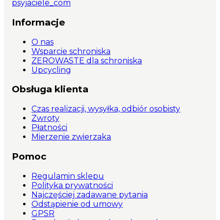
psyjaciele_com
Informacje
O nas
Wsparcie schroniska
ZEROWASTE dla schroniska
Upcycling
Obsługa klienta
Czas realizacji, wysyłka, odbiór osobisty
Zwroty
Płatności
Mierzenie zwierzaka
Pomoc
Regulamin sklepu
Polityka prywatności
Najczęściej zadawane pytania
Odstąpienie od umowy
GPSR