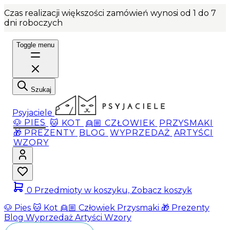
Czas realizacji większości zamówień wynosi od 1 do 7
dni roboczych
Toggle menu
Szukaj
Psyjaciele
🐶 PIES
🐱 KOT
👱🏼 CZŁOWIEK
PRZYSMAKI
🎁 PREZENTY
BLOG
WYPRZEDAŻ
ARTYŚCI
WZORY
0
Przedmioty w koszyku, Zobacz koszyk
🐶 Pies
🐱 Kot
👱🏼 Człowiek
Przysmaki
🎁 Prezenty
Blog
Wyprzedaż
Artyści
Wzory