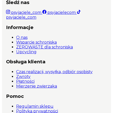
Śledź nas
psyjaciele_com
psyjacielecom
psyjaciele_com
Informacje
O nas
Wsparcie schroniska
ZEROWASTE dla schroniska
Upcycling
Obsługa klienta
Czas realizacji, wysyłka, odbiór osobisty
Zwroty
Płatności
Mierzenie zwierzaka
Pomoc
Regulamin sklepu
Polityka prywatności