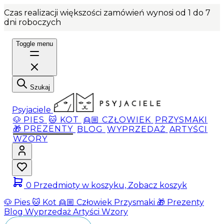
Czas realizacji większości zamówień wynosi od 1 do 7
dni roboczych
Toggle menu
Szukaj
Psyjaciele
🐶 PIES
🐱 KOT
👱🏼 CZŁOWIEK
PRZYSMAKI
🎁 PREZENTY
BLOG
WYPRZEDAŻ
ARTYŚCI
WZORY
0
Przedmioty w koszyku, Zobacz koszyk
🐶 Pies
🐱 Kot
👱🏼 Człowiek
Przysmaki
🎁 Prezenty
Blog
Wyprzedaż
Artyści
Wzory