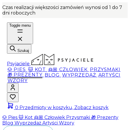
Czas realizacji większości zamówień wynosi od 1 do 7
dni roboczych
Toggle menu
Szukaj
Psyjaciele
🐶 PIES
🐱 KOT
👱🏼 CZŁOWIEK
PRZYSMAKI
🎁 PREZENTY
BLOG
WYPRZEDAŻ
ARTYŚCI
WZORY
0
Przedmioty w koszyku, Zobacz koszyk
🐶 Pies
🐱 Kot
👱🏼 Człowiek
Przysmaki
🎁 Prezenty
Blog
Wyprzedaż
Artyści
Wzory