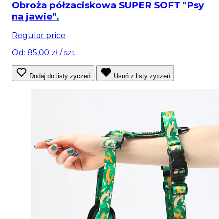
Obroża półzaciskowa SUPER SOFT "Psy
na jawie".
Regular price
Od: 85,00 zł
/ szt.
Dodaj do listy życzeń
Usuń z listy życzeń