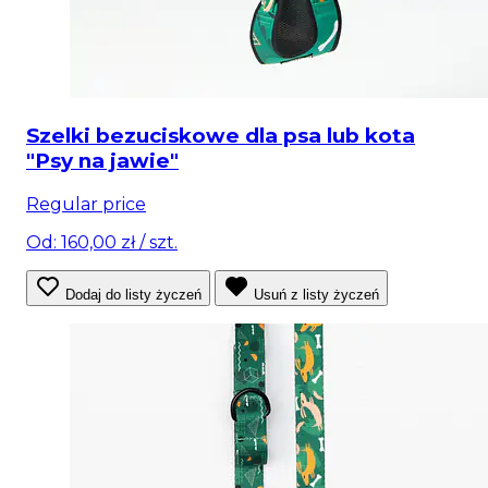
Szelki bezuciskowe dla psa lub kota
"Psy na jawie"
Regular price
Od: 160,00 zł
/ szt.
Dodaj do listy życzeń
Usuń z listy życzeń