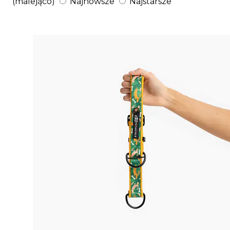
(malejąco)
Najnowsze
Najstarsze