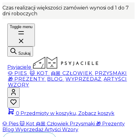
Czas realizacji większości zamówień wynosi od 1 do 7
dni roboczych
Toggle menu
Szukaj
Psyjaciele
🐶 PIES
🐱 KOT
👱🏼 CZŁOWIEK
PRZYSMAKI
🎁 PREZENTY
BLOG
WYPRZEDAŻ
ARTYŚCI
WZORY
0
Przedmioty w koszyku, Zobacz koszyk
🐶 Pies
🐱 Kot
👱🏼 Człowiek
Przysmaki
🎁 Prezenty
Blog
Wyprzedaż
Artyści
Wzory