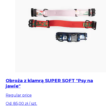
Obroża z klamrą SUPER SOFT "Psy na
jawie"
Regular price
Od: 85,00 zł
/ szt.