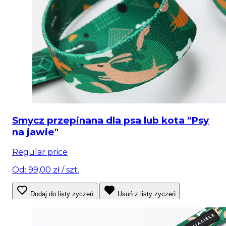
Smycz przepinana dla psa lub kota "Psy
na jawie"
Regular price
Od: 99,00 zł
/ szt.
Dodaj do listy życzeń
Usuń z listy życzeń