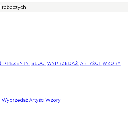
ni roboczych
🎁 PREZENTY
BLOG
WYPRZEDAŻ
ARTYŚCI
WZORY
g
Wyprzedaż
Artyści
Wzory