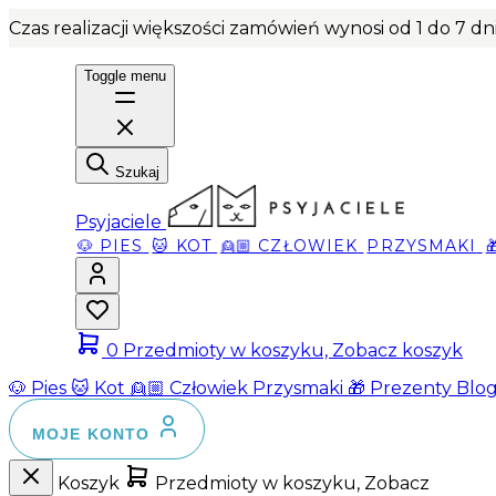
Czas realizacji większości zamówień wynosi od 1 do 7 d
Toggle menu
Szukaj
Psyjaciele
🐶 PIES
🐱 KOT
👱🏼 CZŁOWIEK
PRZYSMAKI
0
Przedmioty w koszyku, Zobacz koszyk
🐶 Pies
🐱 Kot
👱🏼 Człowiek
Przysmaki
🎁 Prezenty
Blo
MOJE KONTO
Koszyk
Przedmioty w koszyku, Zobacz