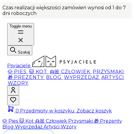
Czas realizacji większości zamówień wynosi od 1 do 7
dni roboczych
Toggle menu
Szukaj
Psyjaciele
🐶 PIES
🐱 KOT
👱🏼 CZŁOWIEK
PRZYSMAKI
🎁 PREZENTY
BLOG
WYPRZEDAŻ
ARTYŚCI
WZORY
0
Przedmioty w koszyku, Zobacz koszyk
🐶 Pies
🐱 Kot
👱🏼 Człowiek
Przysmaki
🎁 Prezenty
Blog
Wyprzedaż
Artyści
Wzory