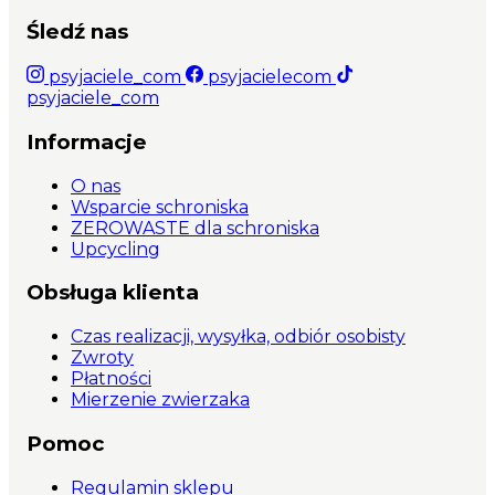
Śledź nas
psyjaciele_com
psyjacielecom
psyjaciele_com
Informacje
O nas
Wsparcie schroniska
ZEROWASTE dla schroniska
Upcycling
Obsługa klienta
Czas realizacji, wysyłka, odbiór osobisty
Zwroty
Płatności
Mierzenie zwierzaka
Pomoc
Regulamin sklepu