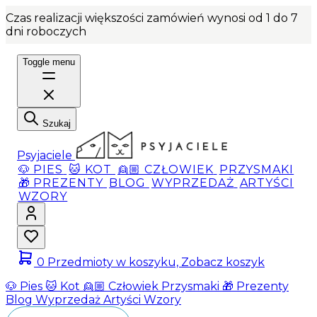
Czas realizacji większości zamówień wynosi od 1 do 7
dni roboczych
Toggle menu
Szukaj
Psyjaciele
🐶 PIES
🐱 KOT
👱🏼 CZŁOWIEK
PRZYSMAKI
🎁 PREZENTY
BLOG
WYPRZEDAŻ
ARTYŚCI
WZORY
0
Przedmioty w koszyku, Zobacz koszyk
🐶 Pies
🐱 Kot
👱🏼 Człowiek
Przysmaki
🎁 Prezenty
Blog
Wyprzedaż
Artyści
Wzory