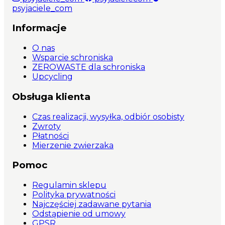
psyjaciele_com
Informacje
O nas
Wsparcie schroniska
ZEROWASTE dla schroniska
Upcycling
Obsługa klienta
Czas realizacji, wysyłka, odbiór osobisty
Zwroty
Płatności
Mierzenie zwierzaka
Pomoc
Regulamin sklepu
Polityka prywatności
Najczęściej zadawane pytania
Odstąpienie od umowy
GPSR