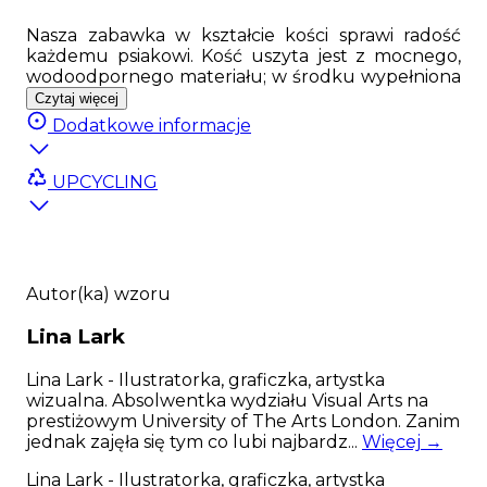
Nasza zabawka w kształcie kości sprawi radość
każdemu psiakowi. Kość uszyta jest z mocnego,
wodoodpornego materiału; w środku wypełniona
została miękką owatą. Ciekawy wzór
Czytaj więcej
zaprojektowany przez wspaniałą ilustratorkę Linę
Dodatkowe informacje
Lark sprawi, że każdy pupil będzie zadowolony z
takiego prezentu
UPCYCLING
Zabawka została wykonana w Polsce, z najwyższej
jakości polskich materiałów gwarantujących
świetną zabawę.
Najważniejsze cechy produktu: Wysokiej jakości,
Autor(ka) wzoru
wodoodporny materiał; Oryginalny wzór,
dostępny jedynie na Psyjaciele.com; Możliwość
Lina
Lark
prania; Miękkie wypełnienie
Lina Lark - Ilustratorka, graficzka, artystka
wizualna. Absolwentka wydziału Visual Arts na
prestiżowym University of The Arts London. Zanim
jednak zajęła się tym co lubi najbardz...
Więcej →
Lina Lark - Ilustratorka, graficzka, artystka