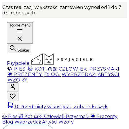
Czas realizacji większości zamówień wynosi od 1 do 7
dni roboczych
Toggle menu
Szukaj
Psyjaciele
🐶 PIES
🐱 KOT
👱🏼 CZŁOWIEK
PRZYSMAKI
🎁 PREZENTY
BLOG
WYPRZEDAŻ
ARTYŚCI
WZORY
0
Przedmioty w koszyku, Zobacz koszyk
🐶 Pies
🐱 Kot
👱🏼 Człowiek
Przysmaki
🎁 Prezenty
Blog
Wyprzedaż
Artyści
Wzory