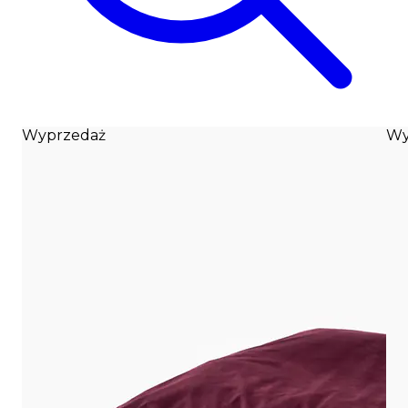
Wyprzedaż
Wy