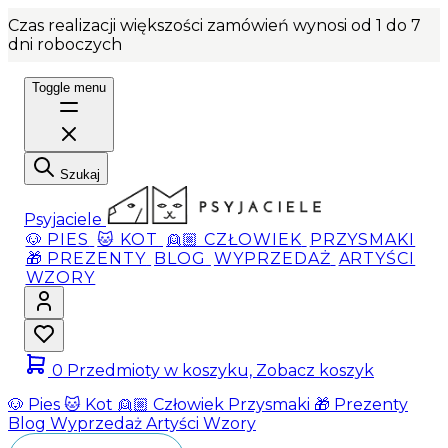
Czas realizacji większości zamówień wynosi od 1 do 7
dni roboczych
Toggle menu
Szukaj
Psyjaciele
🐶 PIES
🐱 KOT
👱🏼 CZŁOWIEK
PRZYSMAKI
🎁 PREZENTY
BLOG
WYPRZEDAŻ
ARTYŚCI
WZORY
0
Przedmioty w koszyku, Zobacz koszyk
🐶 Pies
🐱 Kot
👱🏼 Człowiek
Przysmaki
🎁 Prezenty
Blog
Wyprzedaż
Artyści
Wzory