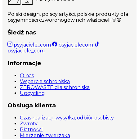
Polski design, polscy artyści, polskie produkty dla
psyjemności czworonogów i ich właścicieli 🐶🐱
Śledź nas
psyjaciele_com
psyjacielecom
psyjaciele_com
Informacje
O nas
Wsparcie schroniska
ZEROWASTE dla schroniska
Upcycling
Obsługa klienta
Czas realizacji, wysyłka, odbiór osobisty
Zwroty
Płatności
Mierzenie zwierzaka