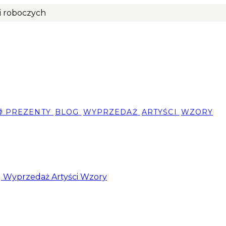
ni roboczych
🎁 PREZENTY
BLOG
WYPRZEDAŻ
ARTYŚCI
WZORY
g
Wyprzedaż
Artyści
Wzory