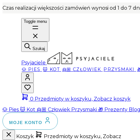
Czas realizacji większości zamówień wynosi od 1 do 7 d
Toggle menu
Szukaj
Psyjaciele
🐶 PIES
🐱 KOT
👱🏼 CZŁOWIEK
PRZYSMAKI
0
Przedmioty w koszyku, Zobacz koszyk
🐶 Pies
🐱 Kot
👱🏼 Człowiek
Przysmaki
🎁 Prezenty
Blo
MOJE KONTO
Koszyk
Przedmioty w koszyku, Zobacz