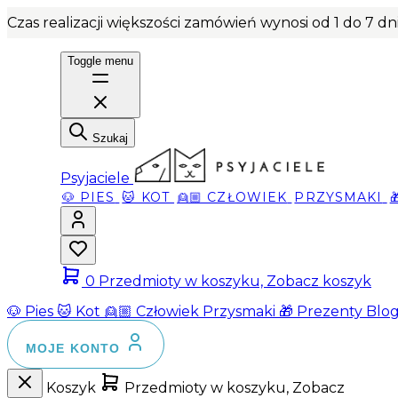
Czas realizacji większości zamówień wynosi od 1 do 7 d
Toggle menu
Szukaj
Psyjaciele
🐶 PIES
🐱 KOT
👱🏼 CZŁOWIEK
PRZYSMAKI
0
Przedmioty w koszyku, Zobacz koszyk
🐶 Pies
🐱 Kot
👱🏼 Człowiek
Przysmaki
🎁 Prezenty
Blo
MOJE KONTO
Koszyk
Przedmioty w koszyku, Zobacz