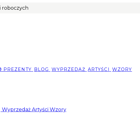
ni roboczych
🎁 PREZENTY
BLOG
WYPRZEDAŻ
ARTYŚCI
WZORY
g
Wyprzedaż
Artyści
Wzory