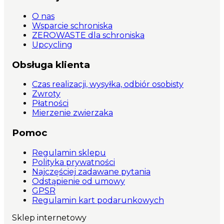
O nas
Wsparcie schroniska
ZEROWASTE dla schroniska
Upcycling
Obsługa klienta
Czas realizacji, wysyłka, odbiór osobisty
Zwroty
Płatności
Mierzenie zwierzaka
Pomoc
Regulamin sklepu
Polityka prywatności
Najczęściej zadawane pytania
Odstąpienie od umowy
GPSR
Regulamin kart podarunkowych
Sklep internetowy