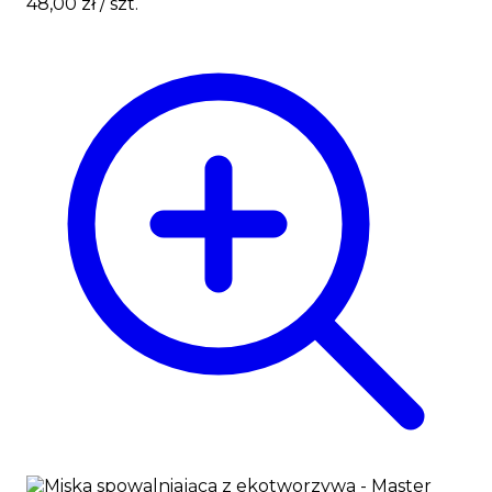
48,00 zł
/ szt.