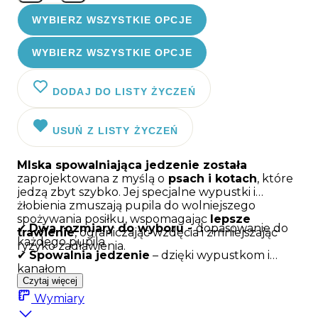
WYBIERZ WSZYSTKIE OPCJE
WYBIERZ WSZYSTKIE OPCJE
DODAJ DO LISTY ŻYCZEŃ
USUŃ Z LISTY ŻYCZEŃ
MIska spowalniająca jedzenie została
zaprojektowana z myślą o
psach i kotach
, które
jedzą zbyt szybko. Jej specjalne wypustki i
żłobienia zmuszają pupila do wolniejszego
spożywania posiłku, wspomagając
lepsze
✔
Dwa rozmiary do wyboru -
dopasowanie do
trawienie
, ograniczając wzdęcia i zmniejszając
każdego pupila
ryzyko zadławienia.
✔
Spowalnia jedzenie
–
dzi
ę
ki wypustkom i
kana
ł
om
✔
Czytaj więcej
Pomaga zapobiega
ć
problemom
trawiennym i oty
ł
o
ś
ci
Wymiary
✔
Wykonana z materia
ł
u pochodzącego z