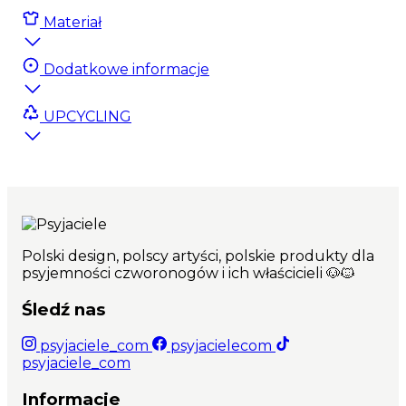
recyklingu
Materiał
✔
Antypo
ś
lizgowa podstawa
–
stabilno
ść
podczas posi
ł
ku
✔
Stylowy, naturalny design pasuj
ą
cy do
Dodatkowe informacje
ka
ż
dego wn
ę
trza
UPCYCLING
Polski design, polscy artyści, polskie produkty dla
psyjemności czworonogów i ich właścicieli 🐶🐱
Śledź nas
psyjaciele_com
psyjacielecom
psyjaciele_com
Informacje