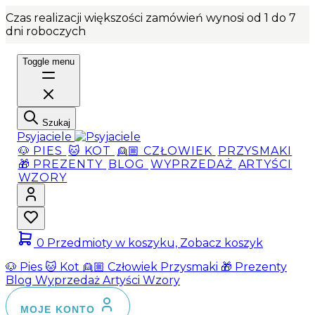
Czas realizacji większości zamówień wynosi od 1 do 7
dni roboczych
Toggle menu
Szukaj
Psyjaciele
🐶 PIES
🐱 KOT
👱🏼 CZŁOWIEK
PRZYSMAKI
🎁 PREZENTY
BLOG
WYPRZEDAŻ
ARTYŚCI
WZORY
0
Przedmioty w koszyku, Zobacz koszyk
🐶 Pies
🐱 Kot
👱🏼 Człowiek
Przysmaki
🎁 Prezenty
Blog
Wyprzedaż
Artyści
Wzory
MOJE KONTO