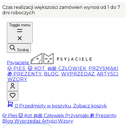
Czas realizacji większości zamówień wynosi od 1 do 7
dni roboczych
Toggle menu
Szukaj
Psyjaciele
🐶 PIES
🐱 KOT
👱🏼 CZŁOWIEK
PRZYSMAKI
🎁 PREZENTY
BLOG
WYPRZEDAŻ
ARTYŚCI
WZORY
0
Przedmioty w koszyku, Zobacz koszyk
🐶 Pies
🐱 Kot
👱🏼 Człowiek
Przysmaki
🎁 Prezenty
Blog
Wyprzedaż
Artyści
Wzory