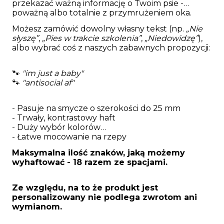
przekazać ważną informację o Twoim psie -
poważną albo totalnie z przymrużeniem oka.
Możesz zamówić dowolny własny tekst (np.
„Nie
słyszę”
,
„Pies w trakcie szkolenia”
,
„Niedowidzę”
),
albo wybrać coś z naszych zabawnych propozycji:
🐾
"im just a baby"
🐾
"antisocial af"
- Pasuje na smycze o szerokości do 25 mm
- Trwały, kontrastowy haft
- Duży wybór kolorów
- Łatwe mocowanie na rzepy
Maksymalna ilość znaków, jaką możemy
wyhaftować - 18 razem ze spacjami.
Ze względu, na to że produkt jest
personalizowany nie podlega zwrotom ani
wymianom.