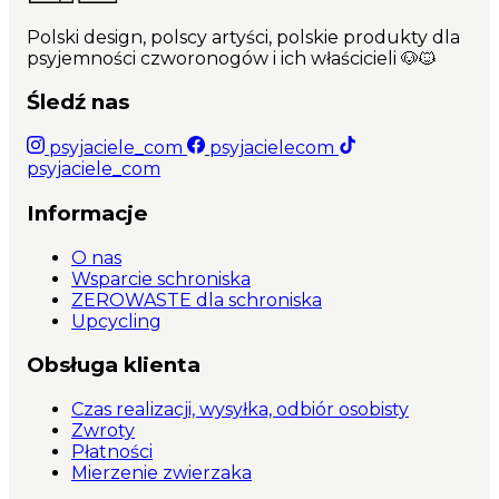
Polski design, polscy artyści, polskie produkty dla
psyjemności czworonogów i ich właścicieli 🐶🐱
Śledź nas
psyjaciele_com
psyjacielecom
psyjaciele_com
Informacje
O nas
Wsparcie schroniska
ZEROWASTE dla schroniska
Upcycling
Obsługa klienta
Czas realizacji, wysyłka, odbiór osobisty
Zwroty
Płatności
Mierzenie zwierzaka