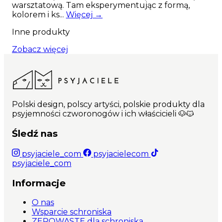
warsztatową. Tam eksperymentując z formą,
Najważniejsze cechy produktu: Kolorowa, dwustronna, bardzo
kolorem i ks...
Więcej →
wytrzymała taśma o szerokości 25mm; Mocne, odporne na
warunki atmosferyczne okucia i klamra marki Duraflex; Specjalny
Inne produkty
zaczep na adresówkę czy numerek; Ręcznie wykonana w Polsce;
Unikalny wzór dostępny tylko na Psyjaciele.com
Zobacz więcej
Polski design, polscy artyści, polskie produkty dla
psyjemności czworonogów i ich właścicieli 🐶🐱
Śledź nas
psyjaciele_com
psyjacielecom
psyjaciele_com
Informacje
O nas
Wsparcie schroniska
ZEROWASTE dla schroniska