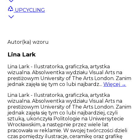
numerek.
UPCYCLING
Wzór I need space to kosmiczne psiaki lewitujące
w gwiezdnym niebie pełnym psich elementów.
Połączenie pięknego granatu a mocnymi kolorami
sprawi, że Twój psiak na spacerze będzie wyglądał
lepiej niż niejedna gwiazda internetu. Wyraziste
kolory przepięknie skomponują się z sierścią
Autor(ka) wzoru
Twojego psiaka! Ubierz swojego psiaka
w designerski wzór, a każdy spacer będzie super
Lina
Lark
psyjemny. Wzór został zaprojektowany przez
wspaniałą ilustratorkę Linę Lark.
Lina Lark - Ilustratorka, graficzka, artystka
wizualna. Absolwentka wydziału Visual Arts na
Obroża została wykonana ręcznie w Polsce, z
prestiżowym University of The Arts London. Zanim
najwyższej jakości materiałów gwarantujących
jednak zajęła się tym co lubi najbardz...
Więcej →
długie i wygodne użytkowanie. Do obroży możesz
dopasować smycz zwykła lub przepinaną oraz
Lina Lark - Ilustratorka, graficzka, artystka
etui na kupoworki.
wizualna. Absolwentka wydziału Visual Arts na
prestiżowym University of The Arts London. Zanim
PRZED ZAKUPEM ZERKNIJ DO TABELI Z
jednak zajęła się tym co lubi najbardziej, czyli
WYMIARAMI PONIŻEJ CENY I SPRAWDŹ TEŻ
sztuką, ukończyła Politologie na Uniwersytecie
OPCJE DODATKOWE:)
Pamiętaj jednak, iż
Wrocławskim, a następnie przez wiele lat
zgodnie z prawem produkty personalizowane
pracowała w reklamie. W swojej twórczości dzieli
nie podlegają zwrotom.
czas pomiędzy ilustracje, ceramikę oraz grafikę