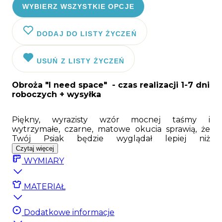
WYBIERZ WSZYSTKIE OPCJE
DODAJ DO LISTY ŻYCZEŃ
USUŃ Z LISTY ŻYCZEŃ
Obroża "I need space"
- czas realizacji 1-7 dni
roboczych + wysyłka
Piękny, wyrazisty wzór mocnej taśmy i
wytrzymałe, czarne, matowe okucia sprawią, że
Twój Psiak będzie wyglądał lepiej niż
instablogerki:). Nasza obroża to materiały
Czytaj więcej
najwyższej jakości połączone z unikalnym
WYMIARY
designem, dostępnym tylko na Psyjaciele.com.
Mocna, specjalna taśma z dwustronnym
nadrukiem, bardzo wytrzymałe okucia firmy
MATERIAŁ
Duraflex, a także super mocna klamra Duraflex
gwarantują długie użytkowanie. Do obroży
Dodatkowe informacje
dodaliśmy specjalny zaczep na adresówkę lub