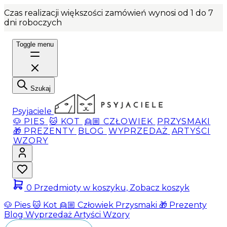
Czas realizacji większości zamówień wynosi od 1 do 7
dni roboczych
Toggle menu
Szukaj
Psyjaciele
🐶 PIES
🐱 KOT
👱🏼 CZŁOWIEK
PRZYSMAKI
🎁 PREZENTY
BLOG
WYPRZEDAŻ
ARTYŚCI
WZORY
0
Przedmioty w koszyku, Zobacz koszyk
🐶 Pies
🐱 Kot
👱🏼 Człowiek
Przysmaki
🎁 Prezenty
Blog
Wyprzedaż
Artyści
Wzory