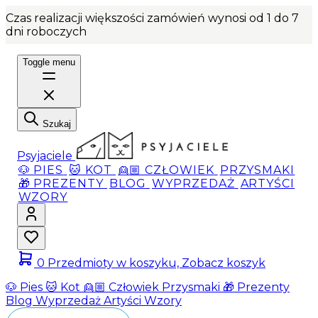
Czas realizacji większości zamówień wynosi od 1 do 7
dni roboczych
Toggle menu
Szukaj
Psyjaciele
🐶 PIES
🐱 KOT
👱🏼 CZŁOWIEK
PRZYSMAKI
🎁 PREZENTY
BLOG
WYPRZEDAŻ
ARTYŚCI
WZORY
0
Przedmioty w koszyku, Zobacz koszyk
🐶 Pies
🐱 Kot
👱🏼 Człowiek
Przysmaki
🎁 Prezenty
Blog
Wyprzedaż
Artyści
Wzory