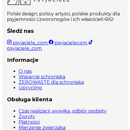
Ręcznie wykonana w Polsce; Unikalny wzór
dostępny tylko na Psyjaciele.com
Polski design, polscy artyści, polskie produkty dla
psyjemności czworonogów i ich właścicieli 🐶🐱
Śledź nas
psyjaciele_com
psyjacielecom
psyjaciele_com
Informacje
O nas
Wsparcie schroniska
ZEROWASTE dla schroniska
Upcycling
Obsługa klienta
Czas realizacji, wysyłka, odbiór osobisty
Zwroty
Płatności
Mierzenie zwierzaka