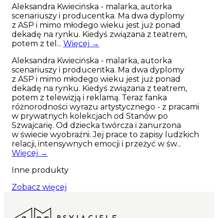
Aleksandra Kwiecińska - malarka, autorka
psów, które mają większe karczycho niż głowę lub
scenariuszy i producentka. Ma dwa dyplomy
po prostu mają tendencje do uciekania.
z ASP i mimo młodego wieku jest już ponad
mechanizm obroży zaciska się przy pociągnięciu
dekadę na rynku. Kiedyś związana z teatrem,
uniemożliwiając ucieczkę. Jest to również dobre
potem z tel...
Więcej →
rozwiązanie dla psów długowłosych, którym sierść
przeszkadza w zapinaniu klasycznej klamry.
Aleksandra Kwiecińska - malarka, autorka
scenariuszy i producentka. Ma dwa dyplomy
Obroża została wykonana ręcznie w Polsce, z
z ASP i mimo młodego wieku jest już ponad
najwyższej jakości materiałów gwarantujących
dekadę na rynku. Kiedyś związana z teatrem,
długie i wygodne użytkowanie. Do obroży możesz
potem z telewizją i reklamą. Teraz fanka
dopasować smycz zwykła lub przepinaną oraz
różnorodności wyrazu artystycznego - z pracami
etui na kupoworki czy pas do samochodu.
w prywatnych kolekcjach od Stanów po
PRZED ZAKUPEM ZERKNIJ DO TABELI Z
Szwajcarię. Od dziecka twórcza i zanurzona
WYMIARAMI PONIŻEJ CENY I SPRAWDŹ TEŻ
w świecie wyobraźni. Jej prace to zapisy ludzkich
OPCJE DODATKOWE:)
Pamiętaj jednak, iż
relacji, intensywnych emocji i przeżyć w św...
zgodnie z prawem produkty personalizowane
Więcej →
nie podlegają zwrotom.
Inne produkty
Najważniejsze cechy produktu: Kolorowa,
Zobacz więcej
dwustronna, bardzo wytrzymała taśma o
szerokości 25mm; Mocne, odporne na warunki
atmosferyczne okucia i regulatory marki Duraflex;
Specjalny zaczep na adresówkę czy numerek;