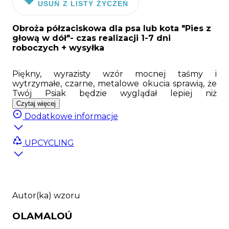
USUŃ Z LISTY ŻYCZEŃ
Obroża półzaciskowa dla psa lub kota "Pies z
głową w dół"
- czas realizacji 1-7 dni
roboczych + wysyłka
Piękny, wyrazisty wzór mocnej taśmy i
wytrzymałe, czarne, metalowe okucia sprawią, że
Twój Psiak będzie wyglądał lepiej niż
instablogerki:). Nasza obroża półzaciskowa to
Czytaj więcej
materiały najwyższej jakości połączone z
Dodatkowe informacje
unikalnym designem, dostępnym tylko na
Psyjaciele.com. Mocna, specjalna taśma z
dwustronnym nadrukiem, bardzo wytrzymałe,
UPCYCLING
metalowe okucia oraz regulatory firmy Duraflex
gwarantują długie użytkowanie. Do obroży
dodaliśmy specjalny zaczep na adresówkę lub
numerek. Mechanizm zaciskowy opiera się na
metalowej ramce i 2 D ringach - co zapobiega
Autor(ka) wzoru
skręcaniu się taśmy jak w przypadku obroży
półzaciskowych opartych wyłącznie na D ringach.
OLAMALOÚ
Obroża półzaciskowa świetnie sprawdzi się dla