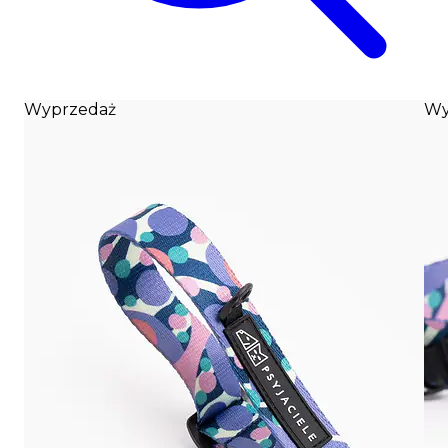
Wyprzedaż
Wy