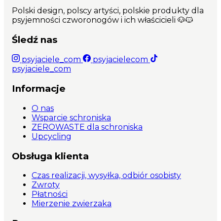
zgodnie z prawem produkty personalizowane
Polski design, polscy artyści, polskie produkty dla
nie podlegają zwrotom.
psyjemności czworonogów i ich właścicieli 🐶🐱
Najważniejsze cechy produktu: Kolorowa,
Śledź nas
dwustronna, bardzo wytrzymała taśma o
szerokości 25mm; Mocne, odporne na warunki
psyjaciele_com
psyjacielecom
atmosferyczne okucia i klamra marki Duraflex;
psyjaciele_com
Specjalny zaczep na adresówkę czy numerek;
Ręcznie wykonana w Polsce; Unikalny wzór
Informacje
dostępny tylko na Psyjaciele.com
O nas
Wsparcie schroniska
ZEROWASTE dla schroniska
Upcycling
Obsługa klienta
Czas realizacji, wysyłka, odbiór osobisty
Zwroty
Płatności
Mierzenie zwierzaka