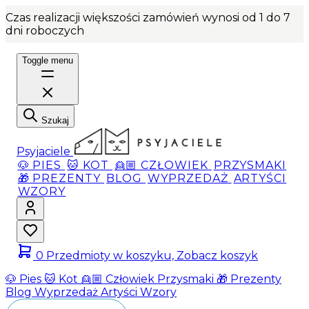
Czas realizacji większości zamówień wynosi od 1 do 7
dni roboczych
Toggle menu
Szukaj
Psyjaciele
🐶 PIES
🐱 KOT
👱🏼 CZŁOWIEK
PRZYSMAKI
🎁 PREZENTY
BLOG
WYPRZEDAŻ
ARTYŚCI
WZORY
0
Przedmioty w koszyku, Zobacz koszyk
🐶 Pies
🐱 Kot
👱🏼 Człowiek
Przysmaki
🎁 Prezenty
Blog
Wyprzedaż
Artyści
Wzory