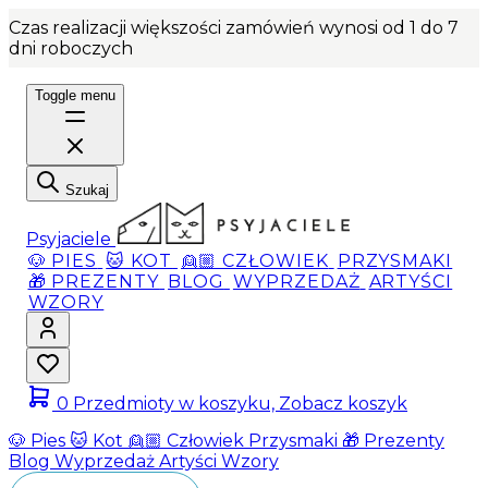
Czas realizacji większości zamówień wynosi od 1 do 7
dni roboczych
Toggle menu
Szukaj
Psyjaciele
🐶 PIES
🐱 KOT
👱🏼 CZŁOWIEK
PRZYSMAKI
🎁 PREZENTY
BLOG
WYPRZEDAŻ
ARTYŚCI
WZORY
0
Przedmioty w koszyku, Zobacz koszyk
🐶 Pies
🐱 Kot
👱🏼 Człowiek
Przysmaki
🎁 Prezenty
Blog
Wyprzedaż
Artyści
Wzory