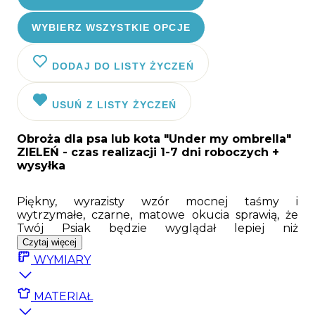
WYBIERZ WSZYSTKIE OPCJE
DODAJ DO LISTY ŻYCZEŃ
USUŃ Z LISTY ŻYCZEŃ
Obroża dla psa lub kota "Under my ombrella"
ZIELEŃ
- czas realizacji 1-7 dni roboczych +
wysyłka
Piękny, wyrazisty wzór mocnej taśmy i
wytrzymałe, czarne, matowe okucia sprawią, że
Twój Psiak będzie wyglądał lepiej niż
instablogerki:). Nasza obroża to materiały
Czytaj więcej
najwyższej jakości połączone z unikalnym
WYMIARY
designem, dostępnym tylko na Psyjaciele.com.
Mocna, specjalna taśma z dwustronnym
nadrukiem, bardzo wytrzymałe okucia firmy
MATERIAŁ
Duraflex, a także super mocna klamra Duraflex