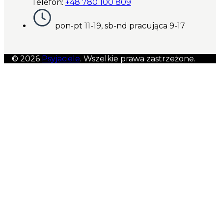
Telefon:
+48 780 100 809
pon-pt 11-19, sb-nd pracująca 9-17
© 2026
Psyjaciele
. Wszelkie prawa zastrzeżone.