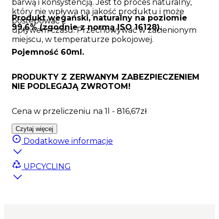
barwą i konsystencją. Jest to proces naturalny,
który nie wpływa na jakość produktu i może
Produkt wegański, naturalny na poziomie
postępować z
99,6% (zgodnie z normą ISO 16128).
upływem czasu. Przechowywać w zacienionym
miejscu, w temperaturze pokojowej.
Pojemność 60ml.
PRODUKTY Z ZERWANYM ZABEZPIECZENIEM
NIE PODLEGAJĄ ZWROTOM!
Cena w przeliczeniu na 1l - 816,67zł
Czytaj więcej
Dodatkowe informacje
UPCYCLING