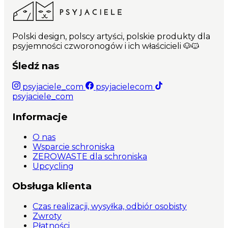
Polski design, polscy artyści, polskie produkty dla
psyjemności czworonogów i ich właścicieli 🐶🐱
Śledź nas
psyjaciele_com
psyjacielecom
psyjaciele_com
Informacje
O nas
Wsparcie schroniska
ZEROWASTE dla schroniska
Upcycling
Obsługa klienta
Czas realizacji, wysyłka, odbiór osobisty
Zwroty
Płatności