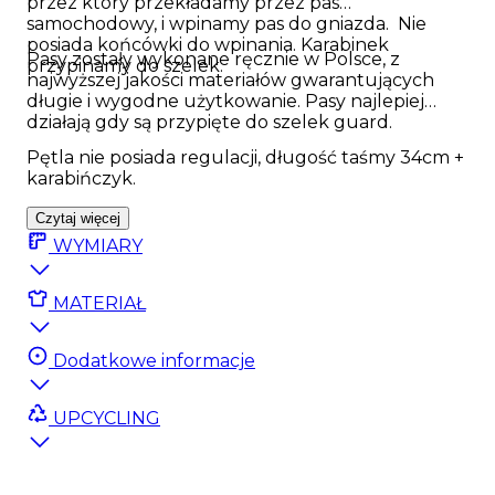
przez który przekładamy przez pas
samochodowy, i wpinamy pas do gniazda. Nie
posiada końcówki do wpinania. Karabinek
Pasy zostały wykonane ręcznie w Polsce, z
przypinamy do szelek.
najwyższej jakości materiałów gwarantujących
długie i wygodne użytkowanie. Pasy najlepiej
działają gdy są przypięte do szelek guard.
Pętla nie posiada regulacji, długość taśmy 34cm +
karabińczyk.
Czytaj więcej
WYMIARY
MATERIAŁ
Dodatkowe informacje
UPCYCLING