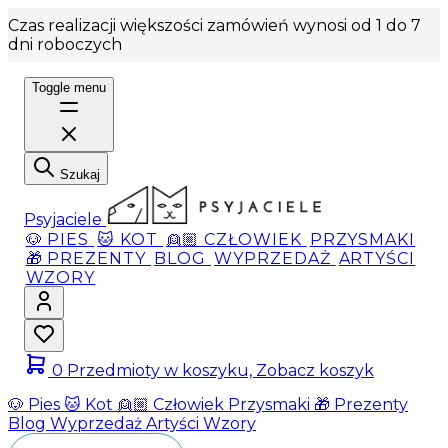
Czas realizacji większości zamówień wynosi od 1 do 7
dni roboczych
Toggle menu
Szukaj
Psyjaciele
🐶 PIES
🐱 KOT
👱🏼 CZŁOWIEK
PRZYSMAKI
🎁 PREZENTY
BLOG
WYPRZEDAŻ
ARTYŚCI
WZORY
0
Przedmioty w koszyku, Zobacz koszyk
🐶 Pies
🐱 Kot
👱🏼 Człowiek
Przysmaki
🎁 Prezenty
Blog
Wyprzedaż
Artyści
Wzory