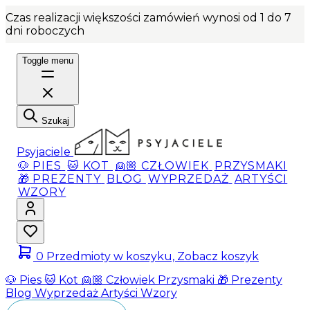
Czas realizacji większości zamówień wynosi od 1 do 7
dni roboczych
Toggle menu
Szukaj
Psyjaciele
🐶 PIES
🐱 KOT
👱🏼 CZŁOWIEK
PRZYSMAKI
🎁 PREZENTY
BLOG
WYPRZEDAŻ
ARTYŚCI
WZORY
0
Przedmioty w koszyku, Zobacz koszyk
🐶 Pies
🐱 Kot
👱🏼 Człowiek
Przysmaki
🎁 Prezenty
Blog
Wyprzedaż
Artyści
Wzory