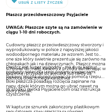
USUŃ Z LISTY ŻYCZEŃ
Płaszcz przecidweszczowy Psyjaciele
UWAGA: Płaszcze szyte są na zamówienie w
ciągu 1-10 dni roboczych.
Cudowny płaszcz przeciwdeszczowy stworzony i
wyprodukowany w polsce z najwyższej jakości
wodoodpornego materiału ze wzorem. Jest to
one size który świetnie prezentuje się zarówno na
chłopakach jak i na dziewczynach. Płaszcz można
Płaszcz jest super wygodny - ma duży kaptur
schować do małej kieszeni z przodu zamieniając w
podszyty siateczką i regulowany ściągaczami.
saszetkę i przypiąć do plecaka lub torby za
Rękawy można wyregulować za pomocą rzepu.
pomocą dołączonego karabinka.
Boki płaszcza posiadają rozcięcia zapinane na
napy, dzięki którym można go ubrać nawet na
W środku metka Psyjaciele.com oraz instrukcja
spory plecak.
czyszczenia.
W kapturze sznurek zakończony plastikowym
regulatorem, szwy płaszcza są również