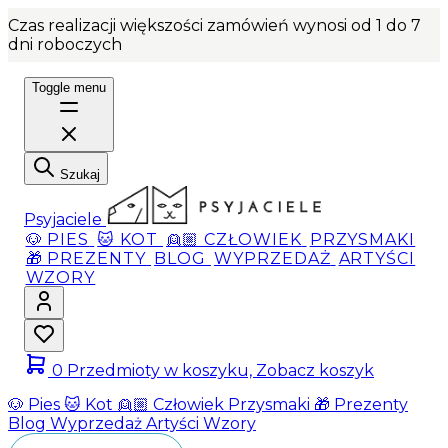
Czas realizacji większości zamówień wynosi od 1 do 7
dni roboczych
Toggle menu
Szukaj
Psyjaciele
🐶 PIES
🐱 KOT
👱🏼 CZŁOWIEK
PRZYSMAKI
🎁 PREZENTY
BLOG
WYPRZEDAŻ
ARTYŚCI
WZORY
0
Przedmioty w koszyku, Zobacz koszyk
🐶 Pies
🐱 Kot
👱🏼 Człowiek
Przysmaki
🎁 Prezenty
Blog
Wyprzedaż
Artyści
Wzory