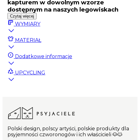
kapturem w dowolnym wzorze
dostępnym na naszych legowiskach
Czytaj więcej
Lubicie zmieniać wystrój mieszkania, a nie chcecie
WYMIARY
kupować nowego legowiska? Często pierzecie
pokrowiec i wtedy wasz zwierzak nie ma na czym
spać? Przybywamy z pomocą!
MATERIAŁ
Teraz możecie zamówić dodatkowy pokrowiec na
Dodatkowe informacje
ponton. Wystarczy wybrać dowolny wzór i
rozmiar.
UPCYCLING
Dostępne pokrowce wysyłamy od ręki. W
przypadku braku rozmiaru wybranego wariantu
czas realizacji wynosi od 7-14 dni roboczych.
Polski design, polscy artyści, polskie produkty dla
psyjemności czworonogów i ich właścicieli 🐶🐱