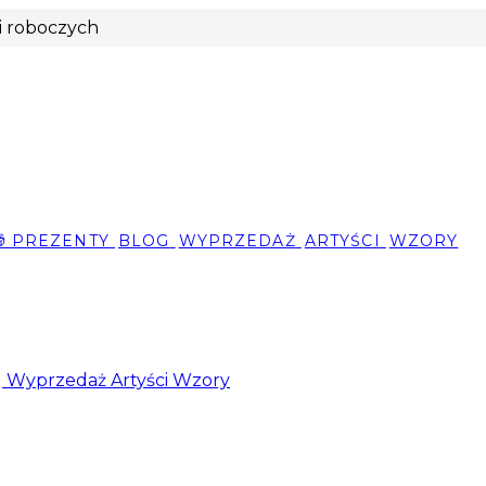
ni roboczych
🎁 PREZENTY
BLOG
WYPRZEDAŻ
ARTYŚCI
WZORY
g
Wyprzedaż
Artyści
Wzory