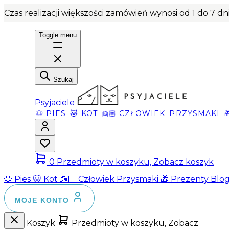
Czas realizacji większości zamówień wynosi od 1 do 7 d
Toggle menu
Szukaj
Psyjaciele
🐶 PIES
🐱 KOT
👱🏼 CZŁOWIEK
PRZYSMAKI
0
Przedmioty w koszyku, Zobacz koszyk
🐶 Pies
🐱 Kot
👱🏼 Człowiek
Przysmaki
🎁 Prezenty
Blo
MOJE KONTO
Koszyk
Przedmioty w koszyku, Zobacz