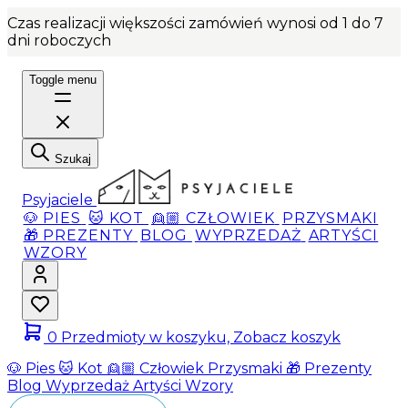
Czas realizacji większości zamówień wynosi od 1 do 7
dni roboczych
Toggle menu
Szukaj
Psyjaciele
🐶 PIES
🐱 KOT
👱🏼 CZŁOWIEK
PRZYSMAKI
🎁 PREZENTY
BLOG
WYPRZEDAŻ
ARTYŚCI
WZORY
0
Przedmioty w koszyku, Zobacz koszyk
🐶 Pies
🐱 Kot
👱🏼 Człowiek
Przysmaki
🎁 Prezenty
Blog
Wyprzedaż
Artyści
Wzory