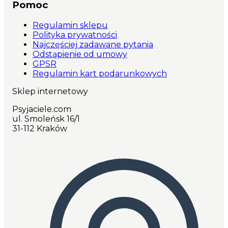
Pomoc
Ręcznie wykonana w Polsce; Rączka podszyta
miękką pianką; Krętlik; Unikalny wzór dostępny
Regulamin sklepu
tylko na Psyjaciele.com
Polityka prywatności
Najczęściej zadawane pytania
Odstąpienie od umowy
GPSR
Regulamin kart podarunkowych
Sklep internetowy
Psyjaciele.com
ul. Smoleńsk 16/1
31-112 Kraków