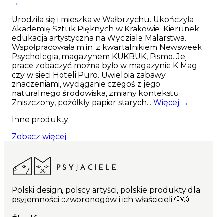
→
zgodnie z prawem produkty personalizowane
nie podlegają zwrotom.
Urodziła się i mieszka w Wałbrzychu. Ukończyła
Akademię Sztuk Pięknych w Krakowie. Kierunek
Najważniejsze cechy produktu: Kolorowa,
edukacja artystyczna na Wydziale Malarstwa.
dwustronna, bardzo wytrzymała taśma o
Współpracowała m.in. z kwartalnikiem Newsweek
szerokości 25mm; Mocne, odporne na warunki
Psychologia, magazynem KUKBUK, Pismo. Jej
atmosferyczne okucia marki Duraflex; Dwa
prace zobaczyć można było w magazynie K Mag
rodzaje karabinków dopasowanych do wielkości
czy w sieci Hoteli Puro. Uwielbia zabawy
psa; D ring pozwalający zapiąć etiu na kupoworki;
znaczeniami, wyciąganie czegoś z jego
Ręcznie wykonana w Polsce; Rączka podszyta
naturalnego środowiska, zmiany kontekstu.
miękką pianką; Dodatkowa rączka na dole
Zniszczony, pożółkły papier starych...
Więcej →
smyczy; Unikalny wzór dostępny tylko na
Psyjaciele.com
Inne produkty
Zobacz więcej
Polski design, polscy artyści, polskie produkty dla
psyjemności czworonogów i ich właścicieli 🐶🐱