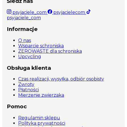
Śledź nas
psyjaciele_com
psyjacielecom
psyjaciele_com
Informacje
O nas
Wsparcie schroniska
ZEROWASTE dla schroniska
Upcycling
Obsługa klienta
Czas realizacji, wysyłka, odbiór osobisty
Zwroty
Płatności
Mierzenie zwierzaka
Pomoc
Regulamin sklepu
Polityka prywatności