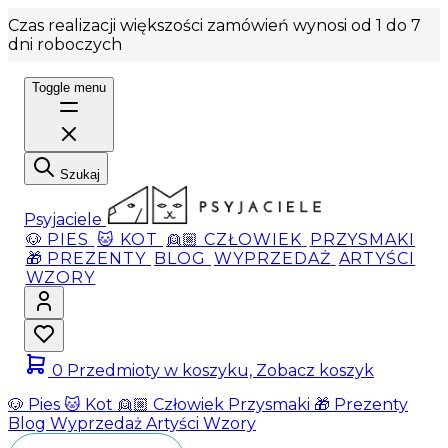
Czas realizacji większości zamówień wynosi od 1 do 7
dni roboczych
Toggle menu
Szukaj
Psyjaciele
🐶 PIES
🐱 KOT
👱🏼 CZŁOWIEK
PRZYSMAKI
🎁 PREZENTY
BLOG
WYPRZEDAŻ
ARTYŚCI
WZORY
0
Przedmioty w koszyku, Zobacz koszyk
🐶 Pies
🐱 Kot
👱🏼 Człowiek
Przysmaki
🎁 Prezenty
Blog
Wyprzedaż
Artyści
Wzory