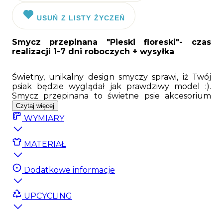
USUŃ Z LISTY ŻYCZEŃ
Smycz przepinana "Pieski floreski"
- czas
realizacji 1-7 dni roboczych + wysyłka
Świetny, unikalny design smyczy sprawi, iż Twój
psiak będzie wyglądał jak prawdziwy model :).
Smycz przepinana to świetne psie akcesorium
przydatne dla każdego psiaka. Smycz posiada
Czytaj więcej
dwa wytrzymałe karabinki pozwalające na
WYMIARY
regulację długości, a także na przypięcie do nerki
czy pasa treningowego. Smycz została uszyta
ręcznie z bardzo wytrzymałej dwustronnej taśmy
MATERIAŁ
o szerokości 20mm lub 25mm. Czarne, mocne,
matowe okucia marki Duraflex i super wytrzymały
Dodatkowe informacje
karabinek gwarantują długotrwałe użytkowanie.
Do wyboru 2 wielkości karabinków mniejszy
(lżejszy) oraz większy (cięższy) pozwalający dobrać
UPCYCLING
smycz do wagi psa. Smycz posiada 3 miejsca
zapięcia karabinków dając nam możliwość
korzystania z pełnej długości, stworzenia rączki,