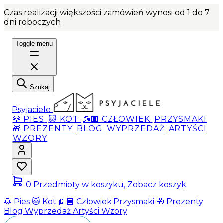
Czas realizacji większości zamówień wynosi od 1 do 7
dni roboczych
Toggle menu
Szukaj
Psyjaciele
🐶 PIES
🐱 KOT
👱🏼 CZŁOWIEK
PRZYSMAKI
🎁 PREZENTY
BLOG
WYPRZEDAŻ
ARTYŚCI
WZORY
0
Przedmioty w koszyku, Zobacz koszyk
🐶 Pies
🐱 Kot
👱🏼 Człowiek
Przysmaki
🎁 Prezenty
Blog
Wyprzedaż
Artyści
Wzory